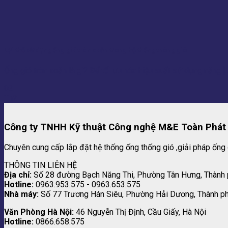
Lợi thế sử dụng ống gió tròn xoắn trong hệ thống thông gió
Ống gió tròn xoắn là gì? Để tối ưu hóa hiệu suất sử dụng năng [..
02
Th2
Công ty TNHH Kỹ thuật Công nghệ M&E Toàn Phát
Chuyên cung cấp lắp đặt hệ thống ống thống gió ,giải pháp ống 
THÔNG TIN LIÊN HỆ
Địa chỉ:
Số 28 đường Bạch Năng Thi, Phường Tân Hưng, Thành
Hotline:
0963.953.575 - 0963.653.575
Nhà máy:
Số 77 Trương Hán Siêu, Phường Hải Dương, Thành p
Văn Phòng Hà Nội:
46 Nguyễn Thị Định, Cầu Giấy, Hà Nội
Hotline:
0866.658.575