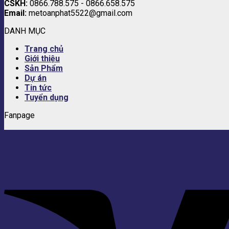
CSKH:
0866.788.575 - 0866.658.575
Email:
metoanphat5522@gmail.com
DANH MỤC
Trang chủ
Giới thiệu
Sản Phẩm
Dự án
Tin tức
Tuyển dụng
Fanpage