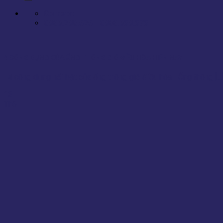
Contact
0866.788.575 - 0866.658.575
4 CÔNG DỤNG CỦA ỐNG THÔNG GIÓ ĐIỀU HÒA HIỆN NAY
4 công dụng nổi bật của ống thông gió điều hòa Ống thông [...
13
Th6