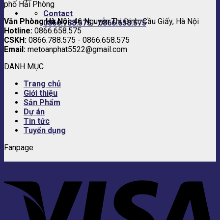
phố Hải Phòng
Contact
Văn Phòng Hà Nội:
46 Nguyễn Thị Định, Cầu Giấy, Hà Nội
0866.788.575 - 0866.658.575
Hotline:
0866.658.575
CSKH:
0866.788.575 - 0866.658.575
Email:
metoanphat5522@gmail.com
DANH MỤC
Trang chủ
Giới thiệu
Sản Phẩm
Dự án
Tin tức
Tuyển dụng
Fanpage