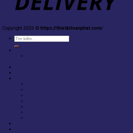
Copyright 2026 ©
https://thietbitoanphat.com/
,
Tìm
kiếm:
Languages
You need Polylang or WPML plugin for this to
work. You can remove it from Theme Options.
Trang chủ
Giới thiệu
SẢN PHẨM
Ống thông gió
Phụ kiện ống thông gió
Van gió
Cửa gió
Tủ điện công nghiệp
Tủ PCCC (phòng cháy chữa cháy)
Thang máng cáp
Dự án
Tin tức