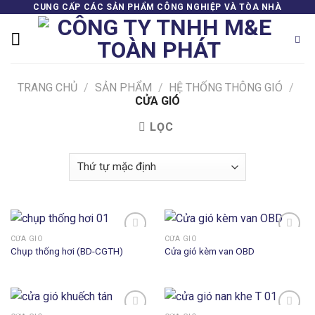
Skip
CUNG CẤP CÁC SẢN PHẨM CÔNG NGHIỆP VÀ TÒA NHÀ
to
content
TRANG CHỦ
/
SẢN PHẨM
/
HỆ THỐNG THÔNG GIÓ
/
CỬA GIÓ
LỌC
CỬA GIÓ
CỬA GIÓ
Chụp thống hơi (BD-CGTH)
Cửa gió kèm van OBD
Add to
Add to
wishlist
wishlist