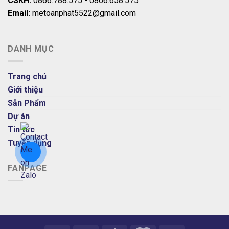
CSKH:
0866.788.575 - 0866.658.575
Email:
metoanphat5522@gmail.com
DANH MỤC
Trang chủ
Giới thiệu
Sản Phẩm
Dự án
Tin tức
Tuyển dụng
FANPAGE