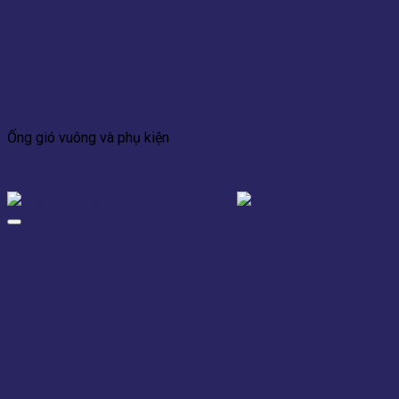
Add to wishlist
Xem nhanh
Ống gió vuông và phụ kiện
Chạc ba ống gió vuông