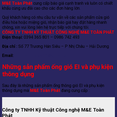
M&E Toàn Phát
cung cấp báo giá cạnh tranh và luôn có chiết
khấu cùng ưu đãi cao cho các đơn hàng lớn.
Quý khách hàng có nhu cầu tư vấn về các sản phẩm cửa gió
điều hòa hoặc miệng gió, nhận báo giá hay đặt hàng nhanh
chóng, xin vui lòng liên hệ trực tiếp với chúng tôi.
CÔNG TY TNHH KỸ THUẬT CÔNG NGHỆ M&E TOÀN PHÁT
Điện thoại:
0394 365 801 – 0986 742 493
Địa chỉ :
Số 77 Trương Hán Siêu – P Nhị Châu – Hải Dương
Email:
metoanphat5522@gmail.com
Những sản phẩm ống gió EI và phụ kiện
thông dụng
Sau đây là những sản phẩm ống thông gió EI và phụ kiện
thông dụng mà
M&E Toàn Phát
đang cung cấp :
Công ty TNHH Kỹ thuật Công nghệ M&E Toàn
Phát