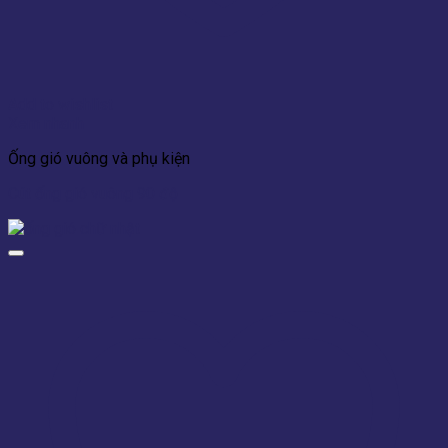
Add to wishlist
Xem nhanh
Ống gió vuông và phụ kiện
Cút ống gió vuông 90 độ