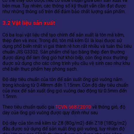
có thể thay đổi được nếu có thỏa thuận giữa bên sản xuất và
bên mua. Tuy nhiên, các thông số kỹ thuật vẫn cần đạt được
như những thông số trên để đảm bảo chất lượng sản phẩm.
3.2 Vật liệu sản xuất
Có ba loại vật liệu chế tạo chính để sản xuất là tôn mã kẽm,
thép đen và inox. Trong đó, tôn mã kẽm GI là loại được sử
dụng phổ biến nhất vì giá thành rẻ hơn rất nhiều và tuân thủ tiêu
chuẩn JIS G3302. Sản phẩm chế tạo bằng thép đen thường
được dùng để làm ống gió hút khói bếp, còn ống inox thường
được sử dụng cho các công trình yêu cầu vệ sinh cao như khu
chế biến thực phẩm hay phòng sạch.
Độ dày tiêu chuẩn của tôn để sản xuất ống gió vuông nằm
trong khoảng từ 0.48mm đến 1.15mm. Còn độ dày tiêu chuẩn
của inox để sản xuất ống gió vuông dao động từ 0.5mm đến
1.5mm.
Theo tiêu chuẩn quốc gia
TCVN 5687:2010
về thông gió, độ
dày của ống gió vuông được quy định như sau
Độ dày của tôn mã kẽm từ Z8 (80g/m2) đến Z18 (180g/m2)
đều được sử dụng để sản xuất ống gió vuông, tuy nhiên độ