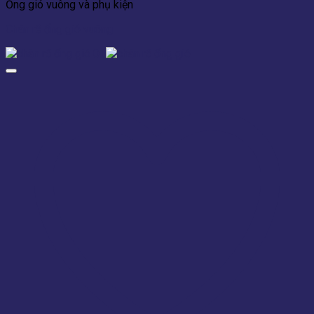
Ống gió vuông và phụ kiện
Chân rẽ ống gió vuông