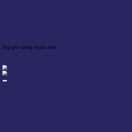
Add to wishlist
Xem nhanh
Ống gió vuông và phụ kiện
Tê ống gió vuông (BD-TCN)