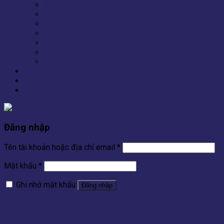
Ống thông gió
Phụ kiện ống thông gió
Van gió
Cửa gió
Tủ điện công nghiệp
Tủ PCCC (phòng cháy chữa cháy)
Thang máng cáp
Dự án
Tin tức
Liên hệ
Đăng nhập
Tên tài khoản hoặc địa chỉ email
*
Mật khẩu
*
Ghi nhớ mật khẩu
Đăng nhập
Quên mật khẩu?