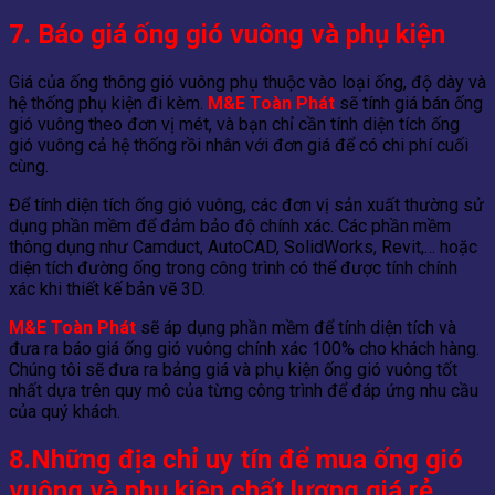
7. Báo giá ống gió vuông và phụ kiện
Giá của ống thông gió vuông phụ thuộc vào loại ống, độ dày và
hệ thống phụ kiện đi kèm.
M&E Toàn Phát
sẽ tính giá bán ống
gió vuông theo đơn vị mét, và bạn chỉ cần tính diện tích ống
gió vuông cả hệ thống rồi nhân với đơn giá để có chi phí cuối
cùng.
Để tính diện tích ống gió vuông, các đơn vị sản xuất thường sử
dụng phần mềm để đảm bảo độ chính xác. Các phần mềm
thông dụng như Camduct, AutoCAD, SolidWorks, Revit,… hoặc
diện tích đường ống trong công trình có thể được tính chính
xác khi thiết kế bản vẽ 3D.
M&E Toàn Phát
sẽ áp dụng phần mềm để tính diện tích và
đưa ra báo giá ống gió vuông chính xác 100% cho khách hàng.
Chúng tôi sẽ đưa ra bảng giá và phụ kiện ống gió vuông tốt
nhất dựa trên quy mô của từng công trình để đáp ứng nhu cầu
của quý khách.
8.
Những địa chỉ uy tín để mua ống gió
vuông và phụ kiện chất lượng giá rẻ