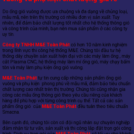
Do ống gió vuông được ưa chuộng và đa dạng về chủng loại,
mẫu mã, nên trên thị trường có nhiều đơn vị sản xuất. Tuy
nhiên, để đảm bảo chất lượng tốt nhất cho hệ thống thông gió
và công trình của mình, bạn nên mua sản phẩm ở các công ty
uy tín.
Công ty TNHH M&E Toàn Phát
có hơn 10 năm kinh nghiệm
trong lĩnh vực thi công hệ thống M&E. Chúng tôi đầu tư hệ
thống dây chuyền sản xuất hiện đại với các máy làm ống , máy
cắt Plasma CNC, hệ thống máy làm mí ống gió, máy chạy bấm
tôn và máy làm phụ kiện ống gió vuông.
M&E Toàn Phát
tự tin cung cấp những sản phẩm ống gió
vuông và phụ kiện phong phú về mẫu mã, đảm bảo tiêu chuẩn
chất lượng cao nhất trên thị trường. Chúng tôi cũng nhận gia
công các mẫu ống thông gió theo yêu cầu riêng của khách
hàng để phù hợp với từng công trình cụ thể. Tất cả các sản
phẩm ống gió của
M&E Toàn Phát
đều tuân theo tiêu chuẩn
Smacna.
Bên cạnh đó, chúng tôi còn có đội ngũ nhân sự chuyên nghiệp
đảm nhận từ tư vấn, sản xuất và thi công lắp đặt trọn gói công
trình. Dịch vụ trọn gói của
M&E Toàn Phát
sẽ tối ưu cho khách