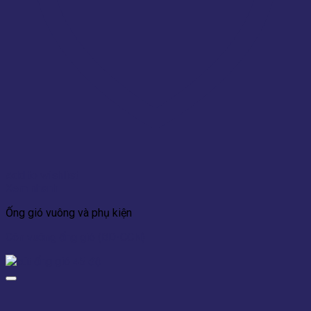
Add to wishlist
Xem nhanh
Ống gió vuông và phụ kiện
Côn vuông ống gió (BD-CCN)