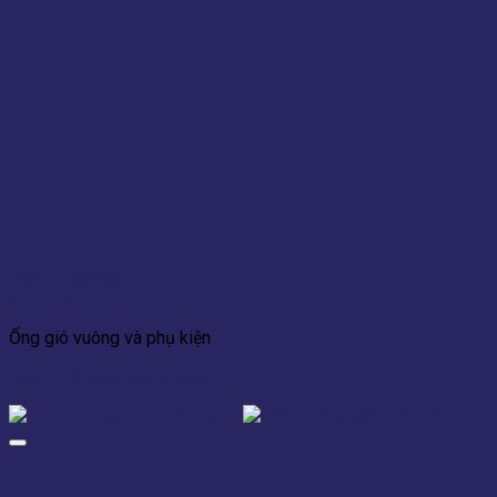
Add to wishlist
Xem nhanh
Ống gió vuông và phụ kiện
Chạc chữ thập ống vuông