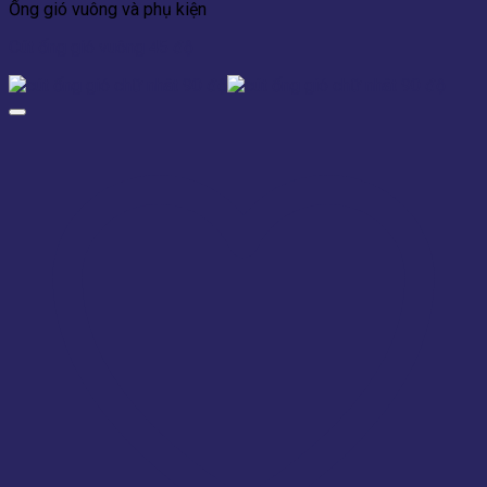
Ống gió vuông và phụ kiện
Cút ống gió vuông 45 độ