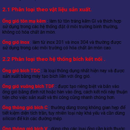
2.1 Phân loại theo vật liệu sản xuất.
Ống gió tôn mạ kẽm
:
làm từ tôn tráng kẽm GI và thích hợp
sử dụng trong các hệ thống đặt ở môi trường bình thường,
không có hóa chất ăn mòn.
Ống gió Inox
: làm từ inox 201 và inox 304 và thường được
sử dụng trong các môi trường có hóa chất ăn mòn cao.
2.2 Phân loại theo hệ thống bích kết nối .
Ống gió bích TDC
:
là loại thông dụng nhất hiện nay và được
sản xuất bằng máy tạo bích liền với ống gió.
Ống gió vuông bích TDF
:
được tạo riêng biệt và bắn vào
ống gió bằng đinh rút hoặc hàn vào ống, cách kết nối này thuận
tiện cho việc sản xuất và thi công cũng nhanh chóng hơn.
Ống thông gió bích C
: thường dùng trong không gian hẹp để
tiết kiệm diện tích trần, tuy nhiên loại này khá yếu và cần dùng
silicon để kín các đường mép.
Ống thông gió bích V
:
dùng cho các loại ống cần kích thước