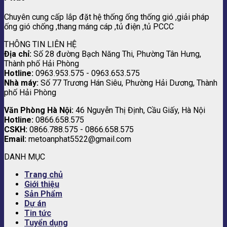
Chuyên cung cấp lắp đặt hệ thống ống thống gió ,giải pháp
ống gió chống ,thang máng cáp ,tủ điện ,tủ PCCC
THÔNG TIN LIÊN HỆ
Địa chỉ:
Số 28 đường Bạch Năng Thi, Phường Tân Hưng,
Thành phố Hải Phòng
Hotline:
0963.953.575 - 0963.653.575
Nhà máy:
Số 77 Trương Hán Siêu, Phường Hải Dương, Thành
phố Hải Phòng
Văn Phòng Hà Nội:
46 Nguyễn Thị Định, Cầu Giấy, Hà Nội
Hotline:
0866.658.575
CSKH:
0866.788.575 - 0866.658.575
Email:
metoanphat5522@gmail.com
DANH MỤC
Trang chủ
Giới thiệu
Sản Phẩm
Dự án
Tin tức
Tuyển dụng