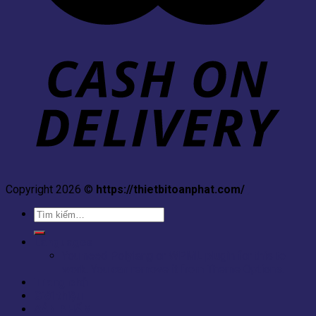
Copyright 2026 ©
https://thietbitoanphat.com/
,
Tìm
kiếm:
Languages
You need Polylang or WPML plugin for this to
work. You can remove it from Theme Options.
Trang chủ
Giới thiệu
SẢN PHẨM