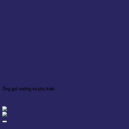
Add to wishlist
Xem nhanh
Ống gió vuông và phụ kiện
Cút ống gió vuông 90 độ