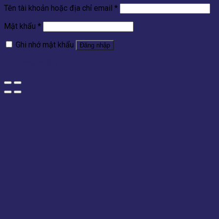
Tên tài khoản hoặc địa chỉ email
*
Mật khẩu
*
Ghi nhớ mật khẩu
Đăng nhập
Quên mật khẩu?