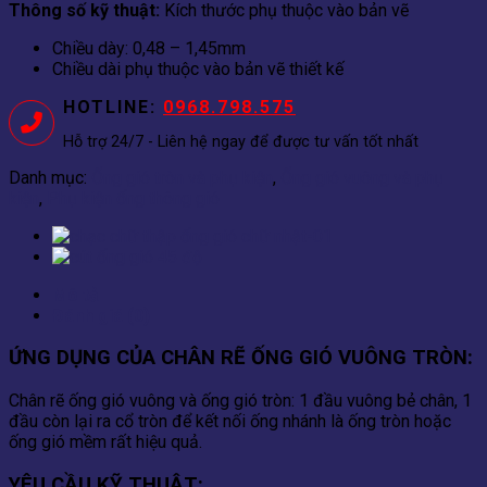
Thông số kỹ thuật:
Kích thước phụ thuộc vào bản vẽ
Chiều dày: 0,48 – 1,45mm
Chiều dài phụ thuộc vào bản vẽ thiết kế
HOTLINE:
0968.798.575
Hỗ trợ 24/7 - Liên hệ ngay để được tư vấn tốt nhất
Danh mục:
Ống gió tròn và phụ kiện
,
Ống gió vuông và phụ
kiện
,
Phụ kiện ống thông gió
Mô tả
Đánh giá (0)
ỨNG DỤNG CỦA CHÂN RẼ ỐNG GIÓ VUÔNG TRÒN:
Chân rẽ ống gió vuông và ống gió tròn: 1 đầu vuông bẻ chân, 1
đầu còn lại ra cổ tròn để kết nối ống nhánh là ống tròn hoặc
ống gió mềm rất hiệu quả.
YÊU CẦU KỸ THUẬT
: