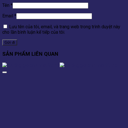
Tên
*
Email
*
Lưu tên của tôi, email, và trang web trong trình duyệt này
cho lần bình luận kế tiếp của tôi.
SẢN PHẨM LIÊN QUAN