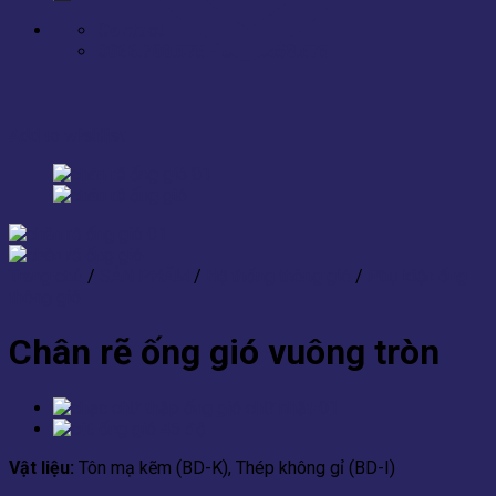
Contact
0866.788.575 - 0866.658.575
Add to wishlist
Trang chủ
/
SẢN PHẨM
/
Hệ thống thông gió
/
Phụ kiện ống
thông gió
Chân rẽ ống gió vuông tròn
Vật liệu:
Tôn mạ kẽm (BD-K), Thép không gỉ (BD-I)