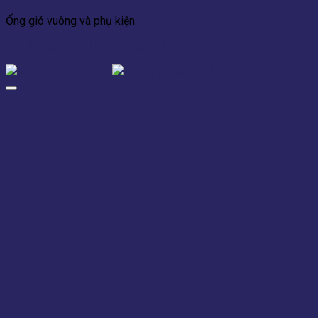
Ống gió vuông và phụ kiện
Van ống gió tròn ( kèm động cơ )