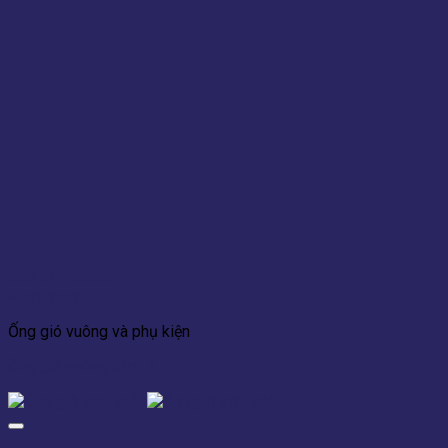
Add to wishlist
Xem nhanh
Ống gió vuông và phụ kiện
Ống gió vuông lượn Z