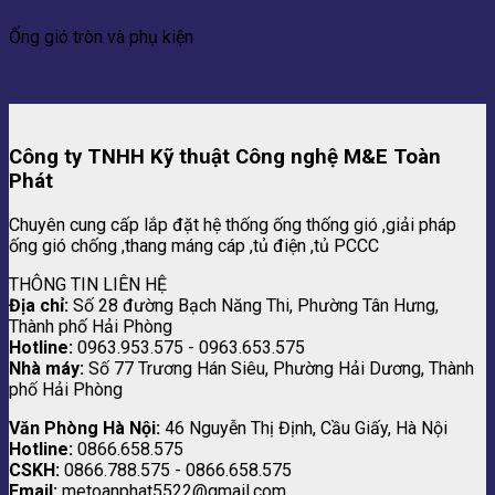
Ống gió tròn và phụ kiện
Ống gió tròn xoắn
Công ty TNHH Kỹ thuật Công nghệ M&E Toàn
Phát
Chuyên cung cấp lắp đặt hệ thống ống thống gió ,giải pháp
ống gió chống ,thang máng cáp ,tủ điện ,tủ PCCC
THÔNG TIN LIÊN HỆ
Địa chỉ:
Số 28 đường Bạch Năng Thi, Phường Tân Hưng,
Thành phố Hải Phòng
Hotline:
0963.953.575 - 0963.653.575
Nhà máy:
Số 77 Trương Hán Siêu, Phường Hải Dương, Thành
phố Hải Phòng
Văn Phòng Hà Nội:
46 Nguyễn Thị Định, Cầu Giấy, Hà Nội
Hotline:
0866.658.575
CSKH:
0866.788.575 - 0866.658.575
Email:
metoanphat5522@gmail.com