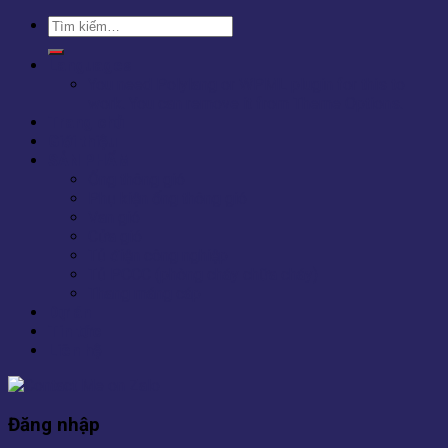
Tìm
kiếm:
Languages
You need Polylang or WPML plugin for this to
work. You can remove it from Theme Options.
Trang chủ
Giới thiệu
SẢN PHẨM
Ống thông gió
Phụ kiện ống thông gió
Van gió
Cửa gió
Tủ điện công nghiệp
Tủ PCCC (phòng cháy chữa cháy)
Thang máng cáp
Dự án
Tin tức
Liên hệ
Đăng nhập