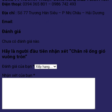
Điện thoại:
0394 365 801 – 0986 742 493
Địa chỉ :
Số 77 Trương Hán Siêu – P Nhị Châu – Hải Dương
Email:
metoanphat5522@gmail.com
Đánh giá
Chưa có đánh giá nào.
Hãy là người đầu tiên nhận xét “Chân rẽ ống gió
vuông tròn”
Đánh giá của bạn
*
Nhận xét của bạn
*