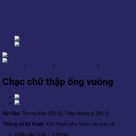
Add to wishlist
Trang chủ
/
SẢN PHẨM
/
Hệ thống thông gió
/
Phụ kiện ống thô
Chạc chữ thập ống vuông
Vật liệu:
Tôn mạ kẽm (BD-K), Thép không gỉ (BD-I)
Thông số kỹ thuật:
Kích thước phụ thuộc vào bản vẽ
Chiều dày: 0,48 – 1,45mm