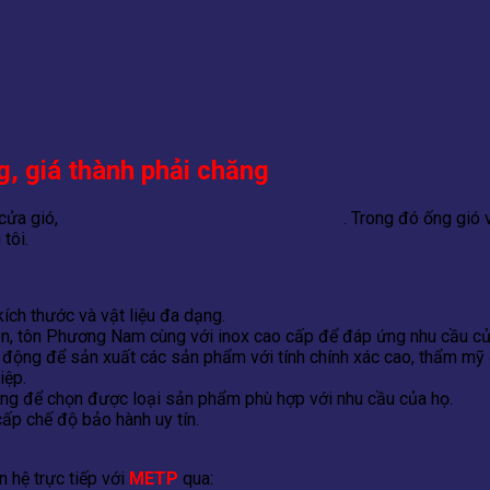
g, giá thành phải chăng
 cửa gió,
các loại ống gió vuông và phụ kiện
. Trong đó ống gió
tôi.
ích thước và vật liệu đa dạng.
en, tôn Phương Nam cùng với inox cao cấp để đáp ứng nhu cầu củ
ộng để sản xuất các sản phẩm với tính chính xác cao, thẩm mỹ đ
iệp.
àng để chọn được loại sản phẩm phù hợp với nhu cầu của họ.
ấp chế độ bảo hành uy tín.
 hệ trực tiếp với
METP
qua: