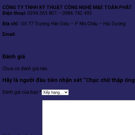
CÔNG TY TNHH KỸ THUẬT CÔNG NGHỆ M&E TOÀN PHÁT
Điện thoại:
0394 365 801 – 0986 742 493
Địa chỉ :
Số 77 Trương Hán Siêu – P Nhị Châu – Hải Dương
Email:
metoanphat5522@gmail.com
Đánh giá
Chưa có đánh giá nào.
Hãy là người đầu tiên nhận xét “Chạc chữ thập ốn
Đánh giá của bạn
*