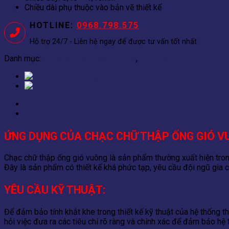
Chiều dài phụ thuộc vào bản vẽ thiết kế
HOTLINE:
0968.798.575
Hỗ trợ 24/7 - Liên hệ ngay để được tư vấn tốt nhất
Danh mục:
Ống gió vuông và phụ kiện
,
Phụ kiện ống thông gió
Mô tả
Đánh giá (0)
ỨNG DỤNG CỦA CHẠC CHỮ THẬP ỐNG GIÓ V
Chạc chữ thập ống gió vuông là sản phẩm thường xuất hiện trong
Đây là sản phẩm có thiết kế khá phức tạp, yêu cầu đội ngũ gia 
YÊU CẦU KỸ THUẬT
:
Để đảm bảo tính khắt khe trong thiết kế kỹ thuật của hệ thống 
hỏi việc đưa ra các tiêu chí rõ ràng và chính xác để đảm bảo h