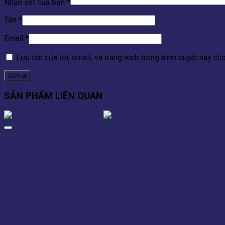
Nhận xét của bạn
*
Tên
*
Email
*
Lưu tên của tôi, email, và trang web trong trình duyệt này cho 
SẢN PHẨM LIÊN QUAN