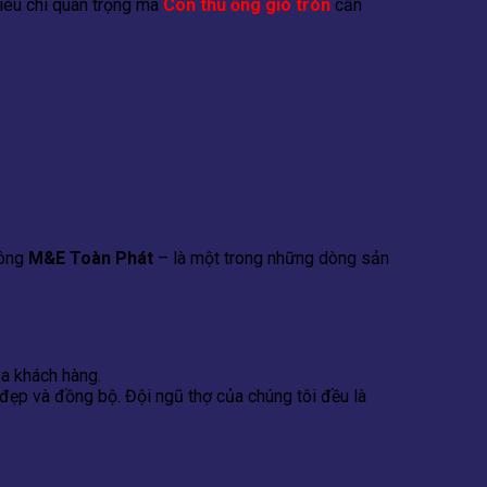
tiêu chí quan trọng mà
Côn thu ống gió tròn
cần
uông
M&E Toàn Phát
– là một trong những dòng sản
a khách hàng.
ẹp và đồng bộ. Đội ngũ thợ của chúng tôi đều là