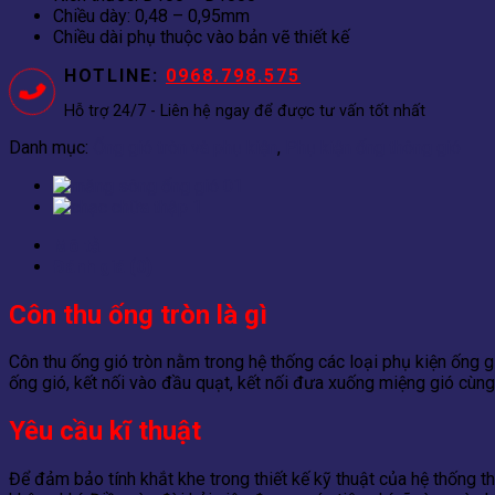
Chiều dày: 0,48 – 0,95mm
Chiều dài phụ thuộc vào bản vẽ thiết kế
HOTLINE:
0968.798.575
Hỗ trợ 24/7 - Liên hệ ngay để được tư vấn tốt nhất
Danh mục:
Ống gió tròn và phụ kiện
,
Phụ kiện ống thông gió
Mô tả
Đánh giá (0)
Côn thu ống tròn là gì
Côn thu ống gió tròn nằm trong hệ thống các loại phụ kiện ống gi
ống gió, kết nối vào đầu quạt, kết nối đưa xuống miệng gió cùn
Yêu cầu kĩ thuật
Để đảm bảo tính khắt khe trong thiết kế kỹ thuật của hệ thống t