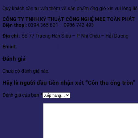
Quý khách cần tư vấn thêm về sản phẩm ống gió xin vui lòng liên
CÔNG TY TNHH KỸ THUẬT CÔNG NGHỆ M&E TOÀN PHÁT
Điện thoại:
0394 365 801 – 0986 742 493
Địa chỉ :
Số 77 Trương Hán Siêu – P Nhị Châu – Hải Dương
Email:
metoanphat5522@gmail.com
Đánh giá
Chưa có đánh giá nào.
Hãy là người đầu tiên nhận xét “Côn thu ống tròn”
Đánh giá của bạn
*