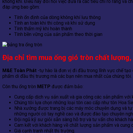
không khí. Điều này đòi hỏi việc đưa ra các tiêu chí rõ ràng và
đáp ứng bao gồm:
Tính ổn định của dòng không khí lưu thông
Tính an toàn khi thi công và khi sử dụng
Tính thẩm mỹ khi hoàn thành
Tính bền vững của sản phẩm theo thời gian
Địa chỉ tìm mua ống gió tròn chất lượng,
M&E Toàn Phát
-tự hào là đơn vị đi đầu trong lĩnh vực chế tạo
phẩm di đầu thị trương mà các bạn nên mua nhất của chúng tôi.
Côn thu ống tròn
METP
được đảm bảo:
Cung cấp dịch vụ sản xuất và gia công các sản phẩm với k
Chúng tôi lựa chọn những loại tôn cao cấp như tôn Hoa S
Nhà xưởng được trang bị các máy móc chuyên dụng và tự đ
những người có tay nghề cao và được đào tạo chuyên ngh
Đội ngũ kỹ sư giỏi sẵn sàng hỗ trợ và tư vấn cho khách h
Cam kết với khách hàng về chất lượng sản phẩm và cung c
Giá cạnh tranh nhất thị trường.