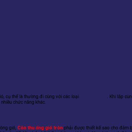
ó, cụ thể là thường đi cùng với các loại
ống gió tròn
. Khi lắp cù
g nhiều chức năng khác.
hông gió,
Côn thu ống gió tròn
phải được thiết kế sao cho đảm 