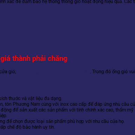
 chính xác để đảm bảo hệ thống thông gió hoạt động hiệu quả. Các 
 giá thành phải chăng
 cửa gió,
các loại ống gió tròn và phụ kiện
. Trong đó ống gió v
ích thước và vật liệu đa dạng.
en, tôn Phương Nam cùng với inox cao cấp để đáp ứng nhu cầu củ
ộng để sản xuất các sản phẩm với tính chính xác cao, thẩm mỹ đ
iệp.
àng để chọn được loại sản phẩm phù hợp với nhu cầu của họ.
ấp chế độ bảo hành uy tín.