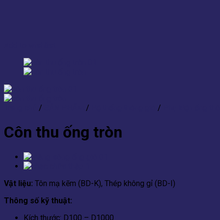
Add to wishlist
Trang chủ
/
SẢN PHẨM
/
Hệ thống thông gió
/
Phụ kiện ống thô
Côn thu ống tròn
Vật liệu:
Tôn mạ kẽm (BD-K), Thép không gỉ (BD-I)
Thông số kỹ thuật:
Kích thước: D100 – D1000