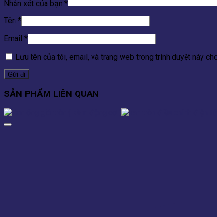
Nhận xét của bạn
*
Tên
*
Email
*
Lưu tên của tôi, email, và trang web trong trình duyệt này cho 
SẢN PHẨM LIÊN QUAN