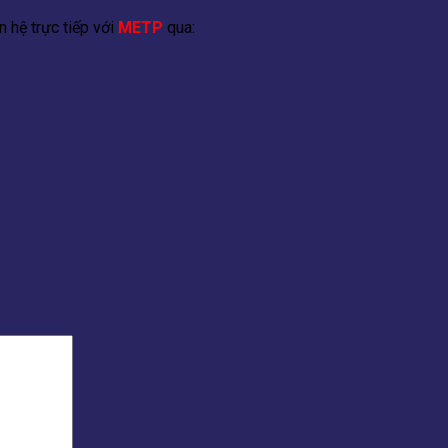
 hệ trực tiếp với
METP
qua: