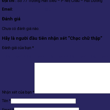
Địa chỉ :
Số 77 Trương Hán Siêu – P Nhị Châu – Hải Dương
Email:
metoanphat5522@gmail.com
Đánh giá
Chưa có đánh giá nào.
Hãy là người đầu tiên nhận xét “Chạc chữ thập”
Đánh giá của bạn
*
1 trên 5 sao
2 trên 5 sao
3 trên 5 sao
4 trên 5 sao
5 trên 5 sao
Nhận xét của bạn
*
Tên
*
Email
*