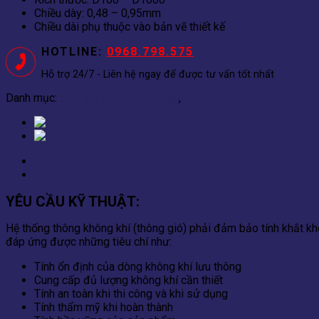
Chiều dày: 0,48 – 0,95mm
Chiều dài phụ thuộc vào bản vẽ thiết kế
HOTLINE:
0968.798.575
Hỗ trợ 24/7 - Liên hệ ngay để được tư vấn tốt nhất
Danh mục:
Ống gió tròn và phụ kiện
,
Phụ kiện ống thông gió
Mô tả
Đánh giá (0)
YÊU CẦU KỸ THUẬT
:
Hệ thống thông không khí (thông gió) phải đảm bảo tính khắt khe
đáp ứng được những tiêu chí như:
Tính ổn định của dòng không khí lưu thông
Cung cấp đủ lượng không khí cần thiết
Tính an toàn khi thi công và khi sử dụng
Tính thẩm mỹ khi hoàn thành