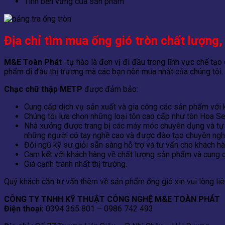
Tính bền vững của sản phẩm
Địa chỉ tìm mua ống gió tròn chất lượng,
M&E Toàn Phát
-tự hào là đơn vị đi đầu trong lĩnh vực chế tạo
phẩm di đầu thị trương mà các bạn nên mua nhất của chúng tôi.
Chạc chữ thập METP
được đảm bảo:
Cung cấp dịch vụ sản xuất và gia công các sản phẩm với k
Chúng tôi lựa chọn những loại tôn cao cấp như tôn Hoa S
Nhà xưởng được trang bị các máy móc chuyên dụng và tự đ
những người có tay nghề cao và được đào tạo chuyên ngh
Đội ngũ kỹ sư giỏi sẵn sàng hỗ trợ và tư vấn cho khách h
Cam kết với khách hàng về chất lượng sản phẩm và cung c
Giá cạnh tranh nhất thị trường.
Quý khách cần tư vấn thêm về sản phẩm ống gió xin vui lòng liên
CÔNG TY TNHH KỸ THUẬT CÔNG NGHỆ M&E TOÀN PHÁT
Điện thoại:
0394 365 801 – 0986 742 493