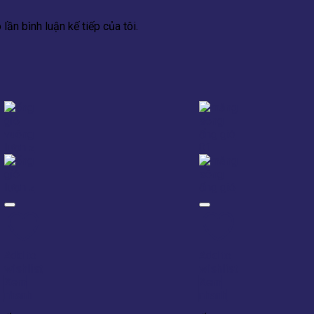
lần bình luận kế tiếp của tôi.
Add to
Add to
wishlist
wishlist
Xem
Xem
nhanh
nhanh