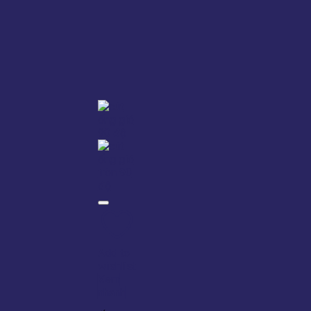
Add to
wishlist
Xem
nhanh