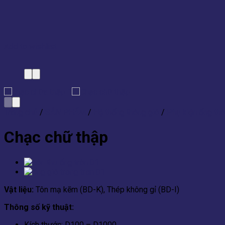
Add to wishlist
Trang chủ
/
SẢN PHẨM
/
Hệ thống thông gió
/
Phụ kiện ống thô
Chạc chữ thập
Vật liệu:
Tôn mạ kẽm (BD-K), Thép không gỉ (BD-I)
Thông số kỹ thuật:
Kích thước: D100 – D1000