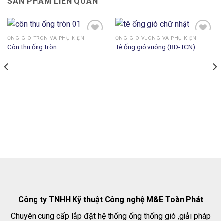
SẢN PHẨM LIÊN QUAN
ỐNG GIÓ TRÒN VÀ PHỤ KIỆN
ỐNG GIÓ VUÔNG VÀ PHỤ KIỆN
Côn thu ống tròn
Tê ống gió vuông (BD-TCN)
Add to
Add to
wishlist
wishlist
Công ty TNHH Kỹ thuật Công nghệ M&E Toàn Phát
Chuyên cung cấp lắp đặt hệ thống ống thống gió ,giải pháp