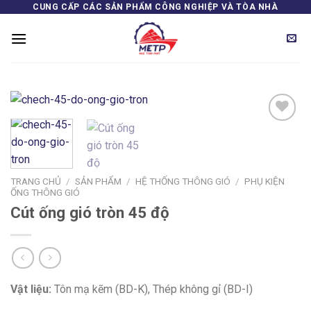
Skip
CUNG CẤP CÁC SẢN PHẨM CÔNG NGHIỆP VÀ TÒA NHÀ
to
content
Add to
wishlist
TRANG CHỦ
/
SẢN PHẨM
/
HỆ THỐNG THÔNG GIÓ
/
PHỤ KIỆN
ỐNG THÔNG GIÓ
Cút ống gió tròn 45 độ
Vật liệu:
Tôn mạ kẽm (BD-K), Thép không gỉ (BD-I)