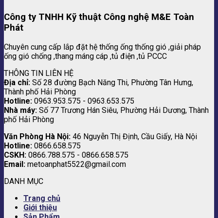
Công ty TNHH Kỹ thuật Công nghệ M&E Toàn
Phát
Chuyên cung cấp lắp đặt hệ thống ống thống gió ,giải pháp
ống gió chống ,thang máng cáp ,tủ điện ,tủ PCCC
THÔNG TIN LIÊN HỆ
Địa chỉ:
Số 28 đường Bạch Năng Thi, Phường Tân Hưng,
Thành phố Hải Phòng
Hotline:
0963.953.575 - 0963.653.575
Nhà máy:
Số 77 Trương Hán Siêu, Phường Hải Dương, Thành
phố Hải Phòng
Văn Phòng Hà Nội:
46 Nguyễn Thị Định, Cầu Giấy, Hà Nội
Hotline:
0866.658.575
CSKH:
0866.788.575 - 0866.658.575
Email:
metoanphat5522@gmail.com
DANH MỤC
Trang chủ
Giới thiệu
Sản Phẩm