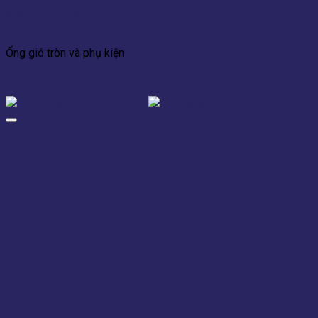
Add to wishlist
Xem nhanh
Ống gió tròn và phụ kiện
Cút ống gió tròn 90 độ