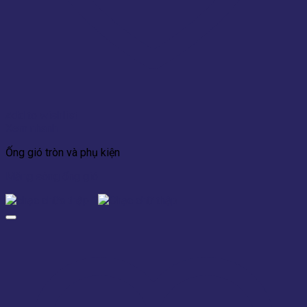
Add to wishlist
Xem nhanh
Ống gió tròn và phụ kiện
Măng sông ống gió