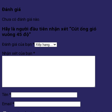
Đánh giá
Chưa có đánh giá nào.
Hãy là người đầu tiên nhận xét “Cút ống gió
vuông 45 độ”
Đánh giá của bạn
*
Nhận xét của bạn
*
Tên
*
Email
*