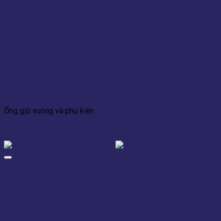
Add to wishlist
Xem nhanh
Ống gió vuông và phụ kiện
Cút ống gió vuông 90 độ