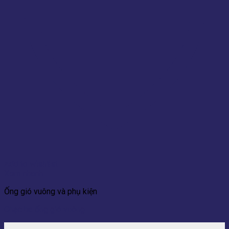
Add to wishlist
Xem nhanh
Ống gió vuông và phụ kiện
Chạc ba ống gió vuông