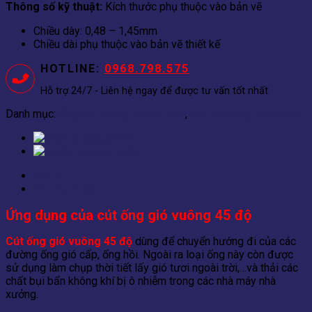
Thông số kỹ thuật:
Kích thước phụ thuộc vào bản vẽ
Chiều dày: 0,48 – 1,45mm
Chiều dài phụ thuộc vào bản vẽ thiết kế
HOTLINE:
0968.798.575
Hỗ trợ 24/7 - Liên hệ ngay để được tư vấn tốt nhất
Danh mục:
Ống gió vuông và phụ kiện
,
Phụ kiện ống thông gió
Mô tả
Đánh giá (0)
Ứng dụng của cút ống gió vuông 45 độ
Cút ống gió vuông 45 độ
dùng để chuyển hướng đi của các
đường ống gió cấp, ống hồi. Ngoài ra loại ống này còn được
sử dụng làm chụp thời tiết lấy gió tươi ngoài trời,…và thải các
chất bụi bẩn không khí bị ô nhiễm trong các nhà máy nhà
xưởng.