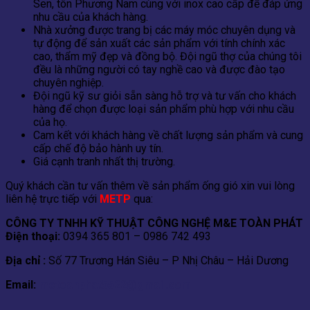
Sen, tôn Phương Nam cùng với inox cao cấp để đáp ứng
nhu cầu của khách hàng.
Nhà xưởng được trang bị các máy móc chuyên dụng và
tự động để sản xuất các sản phẩm với tính chính xác
cao, thẩm mỹ đẹp và đồng bộ. Đội ngũ thợ của chúng tôi
đều là những người có tay nghề cao và được đào tạo
chuyên nghiệp.
Đội ngũ kỹ sư giỏi sẵn sàng hỗ trợ và tư vấn cho khách
hàng để chọn được loại sản phẩm phù hợp với nhu cầu
của họ.
Cam kết với khách hàng về chất lượng sản phẩm và cung
cấp chế độ bảo hành uy tín.
Giá cạnh tranh nhất thị trường.
Quý khách cần tư vấn thêm về sản phẩm ống gió xin vui lòng
liên hệ trực tiếp với
METP
qua:
CÔNG TY TNHH KỸ THUẬT CÔNG NGHỆ M&E TOÀN PHÁT
Điện thoại:
0394 365 801 – 0986 742 493
Địa chỉ :
Số 77 Trương Hán Siêu – P Nhị Châu – Hải Dương
Email:
metoanphat5522@gmail.com