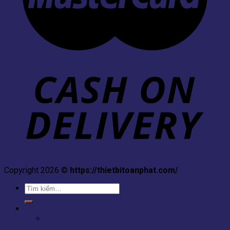
Copyright 2026 ©
https://thietbitoanphat.com/
,
Tìm
kiếm:
Languages
You need Polylang or WPML plugin for this to
work. You can remove it from Theme Options.