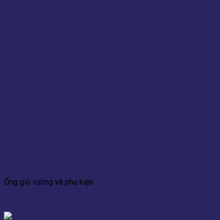
Add to wishlist
Xem nhanh
Ống gió vuông và phụ kiện
Côn vuông ống gió (BD-CCN)