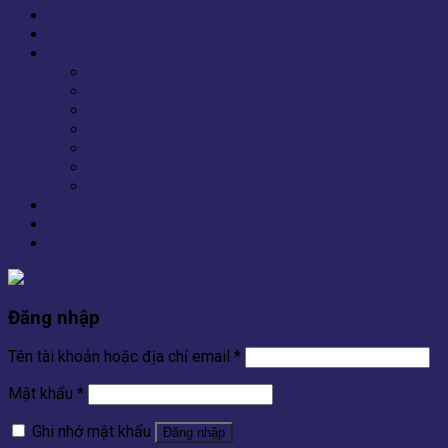
Trang chủ
Giới thiệu
SẢN PHẨM
Ống thông gió
Phụ kiện ống thông gió
Van gió
Cửa gió
Tủ điện công nghiệp
Tủ PCCC (phòng cháy chữa cháy)
Thang máng cáp
Dự án
Tin tức
Liên hệ
Đăng nhập
Tên tài khoản hoặc địa chỉ email
*
Mật khẩu
*
Ghi nhớ mật khẩu
Đăng nhập