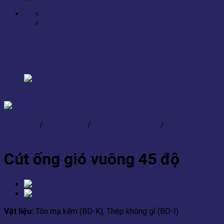
Contact
0866.788.575 - 0866.658.575
Add to wishlist
Trang chủ
/
SẢN PHẨM
/
Hệ thống thông gió
/
Phụ kiện ống
thông gió
Cút ống gió vuông 45 độ
Vật liệu:
Tôn mạ kẽm (BD-K), Thép không gỉ (BD-I)