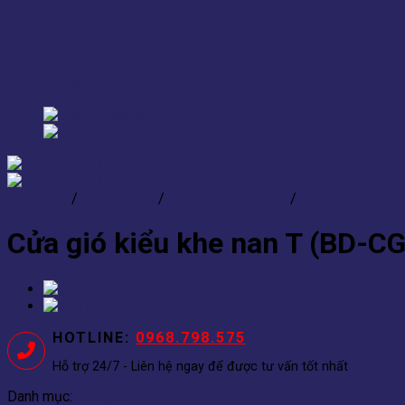
Add to wishlist
Trang chủ
/
SẢN PHẨM
/
Hệ thống thông gió
/
Cửa gió
Cửa gió kiểu khe nan T (BD-C
HOTLINE:
0968.798.575
Hỗ trợ 24/7 - Liên hệ ngay để được tư vấn tốt nhất
Danh mục:
Cửa gió