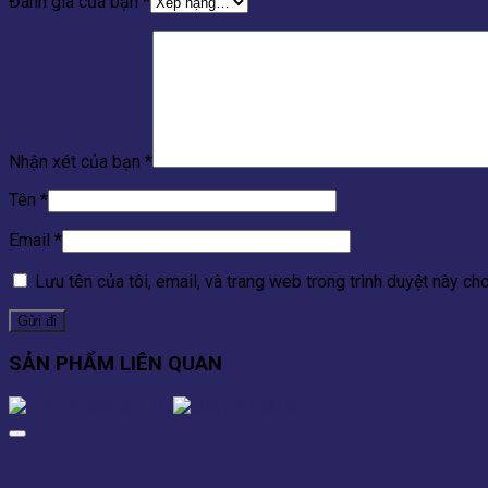
Đánh giá của bạn
*
Nhận xét của bạn
*
Tên
*
Email
*
Lưu tên của tôi, email, và trang web trong trình duyệt này cho 
SẢN PHẨM LIÊN QUAN