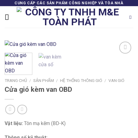
Skip
CUNG CẤP CÁC SẢN PHẨM CÔNG NGHIỆP VÀ TÒA NHÀ
to
content
Add to
wishlist
TRANG CHỦ
/
SẢN PHẨM
/
HỆ THỐNG THÔNG GIÓ
/
VAN GIÓ
Cửa gió kèm van OBD
Vật liệu:
Tôn mạ kẽm (BD-K)
Thông số kỹ thuật: