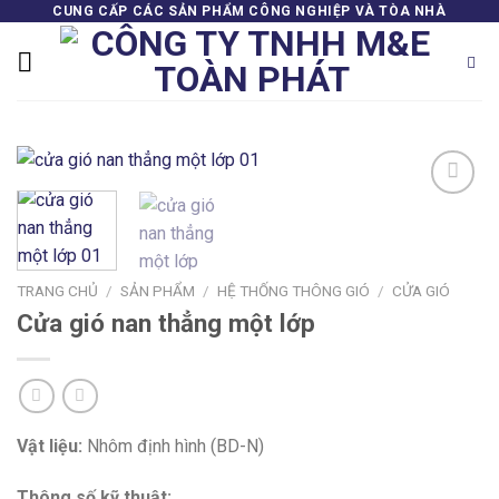
Skip
CUNG CẤP CÁC SẢN PHẨM CÔNG NGHIỆP VÀ TÒA NHÀ
to
content
Add to
wishlist
TRANG CHỦ
/
SẢN PHẨM
/
HỆ THỐNG THÔNG GIÓ
/
CỬA GIÓ
Cửa gió nan thẳng một lớp
Vật liệu:
Nhôm định hình (BD-N)
Thông số kỹ thuật: