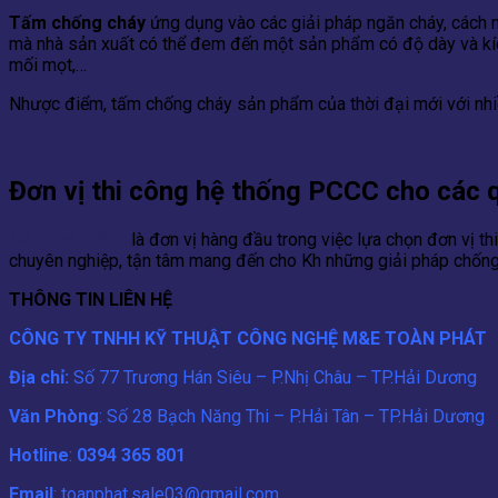
Tấm chống cháy
ứng dụng vào các giải pháp ngăn cháy, cách n
mà nhà sản xuất có thể đem đến một sản phẩm có độ dày và kíc
mối mọt,…
Nhược điểm, tấm chống cháy sản phẩm của thời đại mới với nhiều
Đơn vị thi công hệ thống PCCC cho các q
M&E Toàn Phát
là đơn vị hàng đầu trong việc lựa chọn đơn vị t
chuyên nghiệp, tận tâm mang đến cho Kh những giải pháp chống 
THÔNG TIN LIÊN HỆ
CÔNG TY TNHH KỸ THUẬT CÔNG NGHỆ M&E TOÀN PHÁT
Địa chỉ:
Số 77 Trương Hán Siêu – P.Nhị Châu – TP.Hải Dương
Văn Phòng
: Số 28 Bạch Năng Thi – P.Hải Tân – TP.Hải Dương
Hotline
:
0394 365 801
Email
: toanphat.sale03@gmail.com