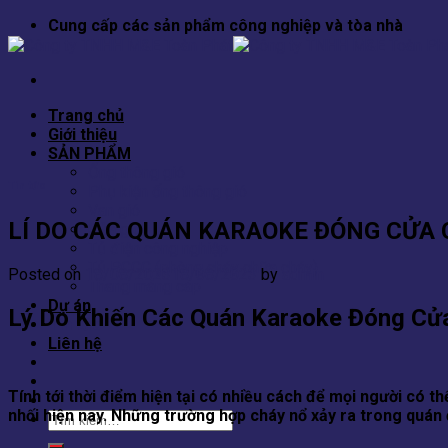
Skip
Cung cấp các sản phẩm công nghiệp và tòa nhà
to
content
Trang chủ
Giới thiệu
SẢN PHẨM
Ống thông gió
Tin tức
Phụ kiện ống thông gió
Van gió
LÍ DO CÁC QUÁN KARAOKE ĐÓNG CỬA
Cửa gió
Tủ điện công nghiệp
Tủ PCCC (phòng cháy chữa cháy)
Posted on
18/08/2023
18/08/2023
by
admin
Thang máng cáp
Dự án
Lý Do Khiến Các Quán Karaoke Đóng Cử
Tin tức
Liên hệ
Tính tới thời điểm hiện tại có nhiều cách để mọi người có 
nhối hiện nay. Những trường hợp cháy nổ xảy ra trong quán đ
Tìm
kiếm: