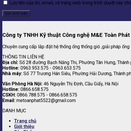
Lưu tên của tôi, email, và trang web trong trình duyệt này cho 
Công ty TNHH Kỹ thuật Công nghệ M&E Toàn Phát
Chuyên cung cấp lắp đặt hệ thống ống thống gió ,giải pháp ống 
THÔNG TIN LIÊN HỆ
Địa chỉ:
Số 28 đường Bạch Năng Thi, Phường Tân Hưng, Thành
Hotline:
0963.953.575 - 0963.653.575
Nhà máy:
Số 77 Trương Hán Siêu, Phường Hải Dương, Thành p
Văn Phòng Hà Nội:
46 Nguyễn Thị Định, Cầu Giấy, Hà Nội
Hotline:
0866.658.575
CSKH:
0866.788.575 - 0866.658.575
Email:
metoanphat5522@gmail.com
DANH MỤC
Trang chủ
Giới thiệu