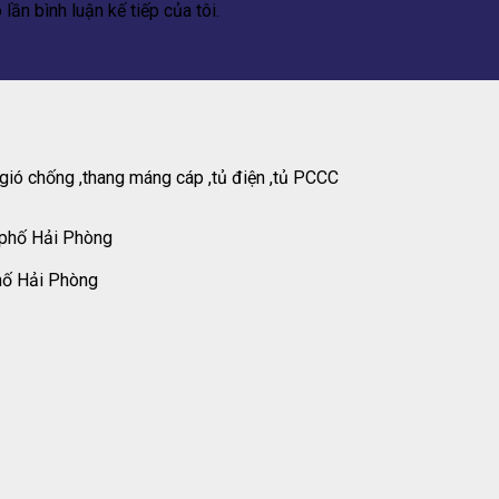
lần bình luận kế tiếp của tôi.
gió chống ,thang máng cáp ,tủ điện ,tủ PCCC
 phố Hải Phòng
hố Hải Phòng