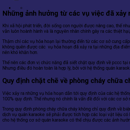
Contact
Những ảnh hưởng từ các vụ việc đã xảy r
0866.788.575 - 0866.658.575
Khi xã hội phát triển, đời sống con người được nâng cao, thế như
vẫn luôn hoành hành và là nguyên nhân chính gây ra các thiệt hại
Thậm chí các vụ hỏa hoạn lại thường đến từ các cơ sở cung cấp lo
không quên được các vụ hỏa hoạn đã xảy ra tại những địa điểm 
nên khó khăn hơn.
Thế nên các đơn vị chức năng đã siết chặt quy định về pccc tại
Nhưng điều đó hoàn toàn là hợp lý, bởi với hệ thống quán kar
Quy định chặt chẽ về phòng cháy chữa c
Việc xảy ra những vụ hỏa hoạn dẫn tới quy định của các hệ thố
100% quy định. Thế nhưng nó chính là vấn đề đối với các cơ sở 
Trong quy định phòng cháy chữa cháy không chỉ quy định về biện
dịch vụ quán karaoke sẽ phải được tích hợp các loại vật liệu c
cho hệ thống cơ sở quán karaoke có thể chịu được các ảnh hưởng