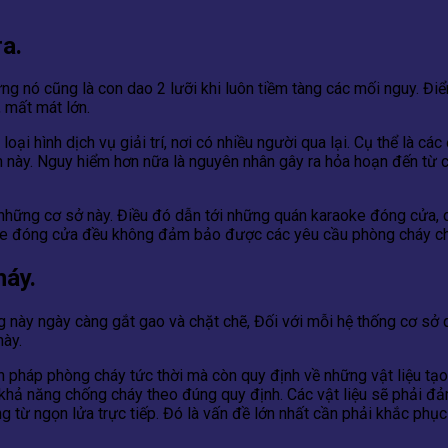
a.
ng nó cũng là con dao 2 lưỡi khi luôn tiềm tàng các mối nguy. Điể
, mất mát lớn.
ại hình dịch vụ giải trí, nơi có nhiều người qua lại. Cụ thể là c
này. Nguy hiểm hơn nữa là nguyên nhân gây ra hỏa hoạn đến từ c
 những cơ sở này. Điều đó dẫn tới những quán karaoke đóng cửa, 
aoke đóng cửa đều không đảm bảo được các yêu cầu phòng cháy c
háy.
ng này ngày càng gắt gao và chặt chẽ, Đối với mỗi hệ thống cơ 
này.
 pháp phòng cháy tức thời mà còn quy định về những vật liệu tạo 
ó khả năng chống cháy theo đúng quy định. Các vật liệu sẽ phải đ
 từ ngọn lửa trực tiếp. Đó là vấn đề lớn nhất cần phải khắc phục