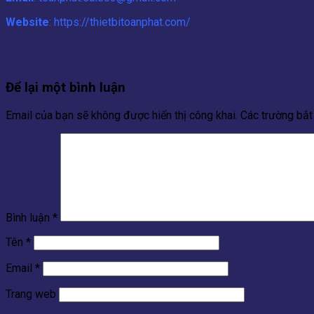
Website
: https://thietbitoanphat.com/
CỔ BẠT ỐNG GIÓ- CẤU TẠO VÀ ỨNG DỤNG ?
CÁC LOẠI CỬA GIÓ PHỔ BIẾN HIỆN NAY?
Để lại một bình luận
Email của bạn sẽ không được hiển thị công khai.
Các trường bắ
Bình luận
*
Tên
*
Email
*
Trang web