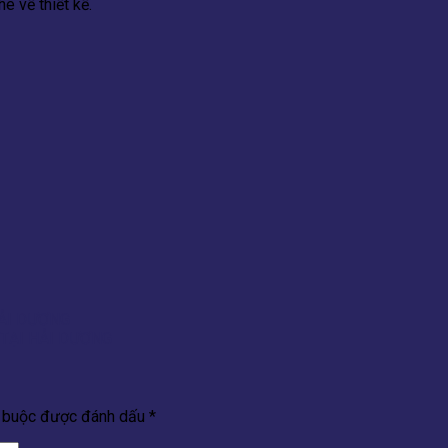
e về thiết kế.
HẢI DƯƠNG
TẠI HẢI DƯƠNG
t buộc được đánh dấu
*