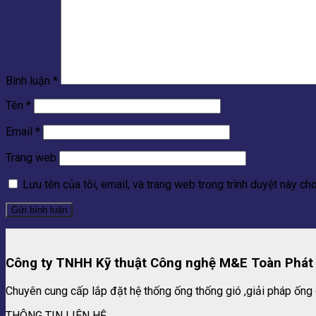
Bình luận
*
Tên
*
Email
*
Trang web
Lưu tên của tôi, email, và trang web trong trình duyệt này cho 
Công ty TNHH Kỹ thuật Công nghệ M&E Toàn Phát
Chuyên cung cấp lắp đặt hệ thống ống thống gió ,giải pháp ống 
THÔNG TIN LIÊN HỆ