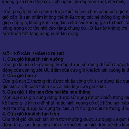
không gian nhà ở hiện đại, chung cư, xưởng sản xuất, nhà máy,…
Contact
Cửa gió cấp là sản phẩm được thiết kế với chức năng cấp gió đến 
0866.788.575 - 0866.658.575
gió cấp là sản phẩm không thể thiếu trong các hệ thống ống th
giúp cấp gió, không khí trong lành cho các không gian bí bách,
sống trong các tòa nhà cao tầng, chung cư… Điều này không chỉ 
sức khỏe tốt, tăng năng suất lao động.
MỘT SỐ SẢN PHẨM CỬA GIÓ
1. Cửa gió khuếch tán vuông
Cửa gió khuếch tán vuông thường được sử dụng để cấp hoặc đẩy 
động của con người. Ưu điểm của cửa gió khuếch tán vuông là dễ 
2. Cửa gió nan Z
Cửa gió nan Z thường rất được nhiều công trình sử dụng, tác dụ
gió nan Z rất cạnh tranh so với các loại cửa gió khác.
3. Cửa gió 1 lớp nan đơn hai lớp nan thẳng
Một loại cửa gió cũng đang được sử dụng rất phổ biến trong cá
kế thường là hình chữ nhật hoặc hình vuông có các hàng nan xếp
đơn thường được sử dụng tại các vị trí hồi gió của hệ thống điề
4. Cửa gió khuếch tán tròn
Cửa thổi gió khuếch tán hình tròn thường được sử dụng để gắn tr
đồng tâm, các dòng cửa thổi gió khuếch tán hình tròn sẽ cho khả 