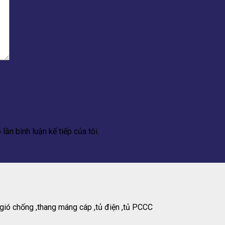
lần bình luận kế tiếp của tôi.
gió chống ,thang máng cáp ,tủ điện ,tủ PCCC