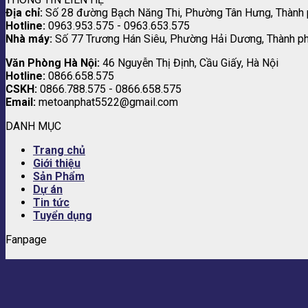
Địa chỉ:
Số 28 đường Bạch Năng Thi, Phường Tân Hưng, Thành
Hotline:
0963.953.575 - 0963.653.575
Nhà máy:
Số 77 Trương Hán Siêu, Phường Hải Dương, Thành p
Văn Phòng Hà Nội:
46 Nguyễn Thị Định, Cầu Giấy, Hà Nội
Hotline:
0866.658.575
CSKH:
0866.788.575 - 0866.658.575
Email:
metoanphat5522@gmail.com
DANH MỤC
Trang chủ
Giới thiệu
Sản Phẩm
Dự án
Tin tức
Tuyển dụng
Fanpage