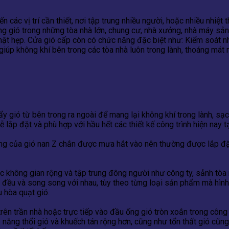
các vị trí cần thiết, nơi tập trung nhiều người, hoặc nhiều nhiệt 
ông gió trong những tòa nhà lớn, chung cư, nhà xưởng, nhà máy s
 chật hẹp. Cửa gió cấp còn có chức năng đặc biệt như: Kiểm soát 
giúp không khí bên trong các tòa nhà luôn trong lành, thoáng má
gió từ bên trong ra ngoài để mang lại không khí trong lành, sạ
lắp đặt và phù hợp với hầu hết các thiết kế công trình hiện nay t
ng của gió nan Z chắn được mưa hắt vào nên thường được lắp đặt 
c không gian rộng và tập trung đông người như công ty, sảnh tòa
 đều và song song với nhau, tùy theo từng loại sản phẩm mà hình
u hòa quạt gió.
ên trần nhà hoặc trực tiếp vào đầu ống gió tròn xoắn trong công t
năng thổi gió và khuếch tán rộng hơn, cũng như tổn thất gió cũng í