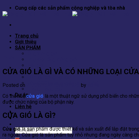
Skip
Cung cấp các sản phẩm công nghiệp và tòa nhà
to
content
Trang chủ
Giới thiệu
SẢN PHẨM
Ống thông gió
Tin tức
Phụ kiện ống thông gió
Van gió
CỬA GIÓ LÀ GÌ VÀ CÓ NHỮNG LOẠI CỬA
Cửa gió
Tủ điện công nghiệp
Tủ PCCC (phòng cháy chữa cháy)
Posted on
21/09/2022
15/07/2023
by
admin
Thang máng cáp
Dự án
Có thể nói,
cửa gió
là một thuật ngữ sử dụng phổ biến cho nhữn
Tin tức
được chức năng của bộ phận này.
Liên hệ
CỬA GIÓ LÀ GÌ?
Cửa gió
là sản phẩm được thiết kế và sản xuất để lắp đặt tron
Tìm
ra ngoài. Cửa gió là sản phẩm tuy nhỏ nhưng đang ngày càng ch
kiếm: