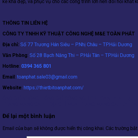
kế khá đẹp, và phục vụ cho các công trình lớn nên đòi hỏi khắt kh
THÔNG TIN LIÊN HỆ
CÔNG TY TNHH KỸ THUẬT CÔNG NGHỆ M&E TOÀN PHÁT
Địa chỉ:
Số 77 Trương Hán Siêu – P.Nhị Châu – TP.Hải Dương
Văn Phòng
:
Số 28 Bạch Năng Thi – P.Hải Tân – TP.Hải Dương
Hotline
:
0394 365 801
Email
:
toanphat.sale03@gmail.com
Website
:
https://thietbitoanphat.com/
ỐNG GIÓ VUÔNG – ỐNG GIÓ CÔNG NGHIỆP TOÀN PHÁT TẠI 
THANG MÁNG CÁP – ĐỊA CHỈ MUA THANG MÁNG CÁP UY TÍN 
Để lại một bình luận
Email của bạn sẽ không được hiển thị công khai.
Các trường bắ