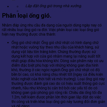
Lắp đặt ống gió trong nhà xưởng.
Contact
0866.788.575 - 0866.658.575
Phân loại ống gió.
Nhằm đáp ứng nhu cầu đa dạng của người dùng ngày nay có
rất nhiều loại ống gió ra đời. Việc phân loại các loại ống gió
hiện nay thường được chia thành:
Ống gió chữ nhật: Ống gió chữ nhật có hình dạng chữ
nhật hoặc vuông tùy theo nhu cầu của khách hàng, sử
dụng vật liệu tôn tráng kẽm. Chúng thường được sử
dụng kết hợp với cửa gió nhằm mang lại năng suất tốt
nhất giúp điều hòa không khí. Dòng sản phẩm này có ưu
điểm đặc biệt phù hợp với những không gian địa hình
khó, thường ở các ngóc ngách.Ống gió chữ nhật có độ
bền bỉ cao, có khả năng chịu nhiệt tốt (ngay cả điều kiện
khắc nghiệt của thời tiết và môi trường). Loại ống gió này
thường được đánh giá cao do có hiệu suất thông gió cực
nhanh, hầu như không bị cản trở bởi các yếu tố do có
không gian giải phóng gió rộng rãi. Chiều dài ống tối đa
1.2m, tiết kiệm được phần lớn thời gian lắp đặt do việc
thi công và triển khai loại ống gió này tương đối đơn giản
và dễ dàng.