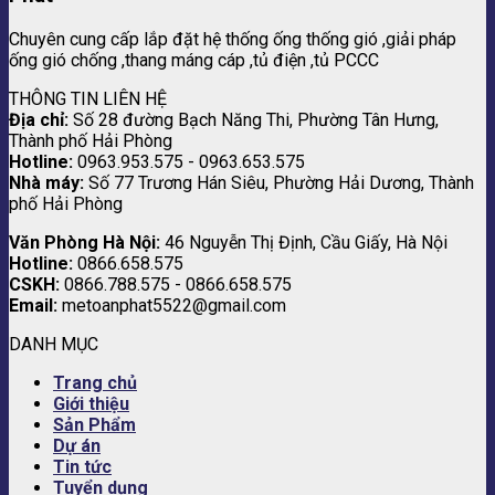
Chuyên cung cấp lắp đặt hệ thống ống thống gió ,giải pháp
ống gió chống ,thang máng cáp ,tủ điện ,tủ PCCC
THÔNG TIN LIÊN HỆ
Địa chỉ:
Số 28 đường Bạch Năng Thi, Phường Tân Hưng,
Thành phố Hải Phòng
Hotline:
0963.953.575 - 0963.653.575
Nhà máy:
Số 77 Trương Hán Siêu, Phường Hải Dương, Thành
phố Hải Phòng
Văn Phòng Hà Nội:
46 Nguyễn Thị Định, Cầu Giấy, Hà Nội
Hotline:
0866.658.575
CSKH:
0866.788.575 - 0866.658.575
Email:
metoanphat5522@gmail.com
DANH MỤC
Trang chủ
Giới thiệu
Sản Phẩm
Dự án
Tin tức
Tuyển dụng