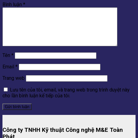
Bình luận
*
Tên
*
Email
*
Trang web
Lưu tên của tôi, email, và trang web trong trình duyệt này
cho lần bình luận kế tiếp của tôi.
Công ty TNHH Kỹ thuật Công nghệ M&E Toàn
Phát