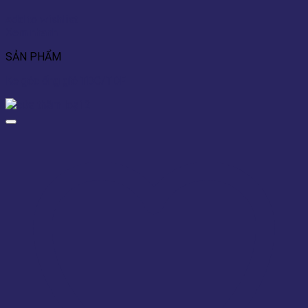
Add to wishlist
Xem nhanh
SẢN PHẨM
Ke góc ống gió TDC/TDF