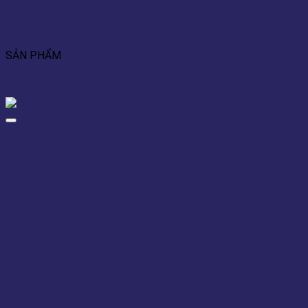
Add to wishlist
Xem nhanh
SẢN PHẨM
Cửa lọc gió vuông