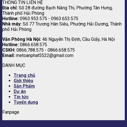
THÔNG TIN LIÊN HỆ
Địa chỉ:
Số 28 đường Bạch Năng Thi, Phường Tân Hưng,
Thành phố Hải Phòng
Hotline:
0963.953.575 - 0963.653.575
Nhà máy:
Số 77 Trương Hán Siêu, Phường Hải Dương, Thành
phố Hải Phòng
Văn Phòng Hà Nội:
46 Nguyễn Thị Định, Cầu Giấy, Hà Nội
Hotline:
0866.658.575
CSKH:
0866.788.575 - 0866.658.575
Email:
metoanphat5522@gmail.com
DANH MỤC
Trang chủ
Giới thiệu
Sản Phẩm
Dự án
Tin tức
Tuyển dụng
Fanpage