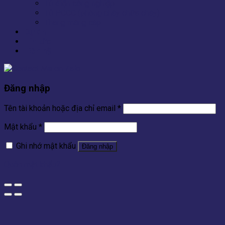
Tủ điện công nghiệp
Tủ PCCC (phòng cháy chữa cháy)
Thang máng cáp
Dự án
Tin tức
Liên hệ
Đăng nhập
Tên tài khoản hoặc địa chỉ email
*
Mật khẩu
*
Ghi nhớ mật khẩu
Đăng nhập
Quên mật khẩu?