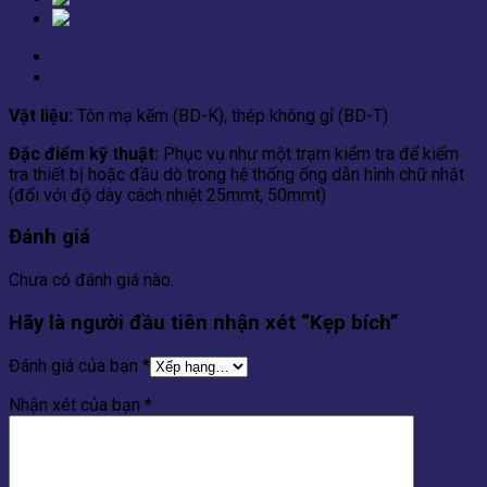
Mô tả
Đánh giá (0)
Vật liệu:
Tôn mạ kẽm (BD-K), thép không gỉ (BD-T)
Đặc điểm kỹ thuật:
Phục vụ như một trạm kiểm tra để kiểm
tra thiết bị hoặc đầu dò trong hệ thống ống dẫn hình chữ nhật
(đối với độ dày cách nhiệt 25mmt, 50mmt)
Đánh giá
Chưa có đánh giá nào.
Hãy là người đầu tiên nhận xét “Kẹp bích”
Đánh giá của bạn
*
Nhận xét của bạn
*