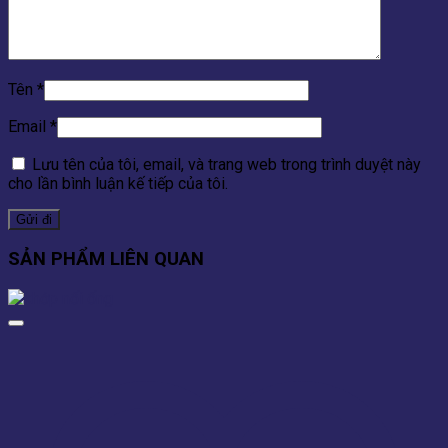
Tên
*
Email
*
Lưu tên của tôi, email, và trang web trong trình duyệt này
cho lần bình luận kế tiếp của tôi.
SẢN PHẨM LIÊN QUAN