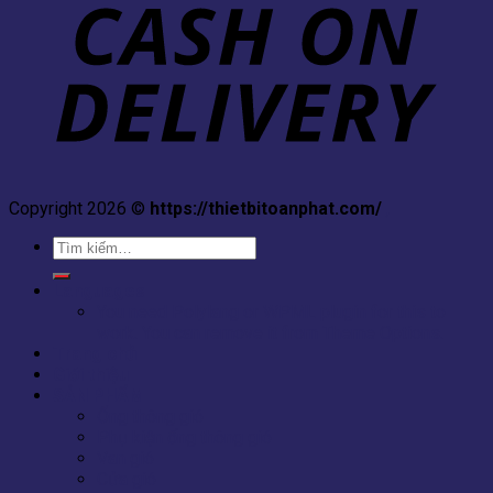
Copyright 2026 ©
https://thietbitoanphat.com/
,
Tìm
kiếm:
Languages
You need Polylang or WPML plugin for this to
work. You can remove it from Theme Options.
Trang chủ
Giới thiệu
SẢN PHẨM
Ống thông gió
Phụ kiện ống thông gió
Van gió
Cửa gió