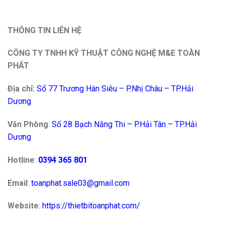
THÔNG TIN LIÊN HỆ
CÔNG TY TNHH KỸ THUẬT CÔNG NGHỆ M&E TOÀN
PHÁT
Địa chỉ:
Số 77 Trương Hán Siêu – P.Nhị Châu – TP.Hải
Dương
Văn Phòng
:
Số 28 Bạch Năng Thi – P.Hải Tân – TP.Hải
Dương
Hotline
:
0394 365 801
Email
:
toanphat.sale03@gmail.com
Website
:
https://thietbitoanphat.com/