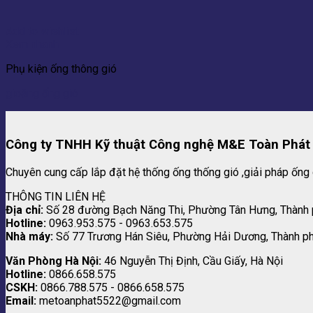
Add to wishlist
Xem nhanh
Phụ kiện ống thông gió
gioăng ống gió
Công ty TNHH Kỹ thuật Công nghệ M&E Toàn Phát
Chuyên cung cấp lắp đặt hệ thống ống thống gió ,giải pháp ống 
THÔNG TIN LIÊN HỆ
Địa chỉ:
Số 28 đường Bạch Năng Thi, Phường Tân Hưng, Thành
Hotline:
0963.953.575 - 0963.653.575
Nhà máy:
Số 77 Trương Hán Siêu, Phường Hải Dương, Thành p
Văn Phòng Hà Nội:
46 Nguyễn Thị Định, Cầu Giấy, Hà Nội
Hotline:
0866.658.575
CSKH:
0866.788.575 - 0866.658.575
Email:
metoanphat5522@gmail.com