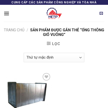
Skip
CUNG CẤP CÁC SẢN PHẨM CÔNG NGHIỆP VÀ TÒA NHÀ
to
content
TRANG CHỦ
/
SẢN PHẨM ĐƯỢC GẮN THẺ “ỐNG THÔNG
GIÓ VUÔNG”
LỌC
Add to
wishlist