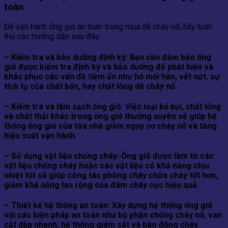
toàn
Để vận hành ống gió an toàn trong mùa dễ cháy nổ, hãy tuân
thủ các hướng dẫn sau đây:
– Kiểm tra và bảo dưỡng định kỳ: Bạn cần đảm bảo ống
gió được kiểm tra định kỳ và bảo dưỡng để phát hiện và
khắc phục các vấn đề tiềm ẩn như hở mối hàn, vết nứt, sự
tích tụ của chất bẩn, hay chất lỏng dễ cháy nổ.
– Kiểm tra và làm sạch ống gió: Việc loại bỏ bụi, chất lỏng
và chất thải khác trong ống gió thường xuyên sẽ giúp hệ
thống ống gió của tòa nhà giảm nguy cơ cháy nổ và tăng
hiệu suất vận hành.
– Sử dụng vật liệu chống cháy: Ống gió được làm từ các
vật liệu chống cháy hoặc các vật liệu có khả năng chịu
nhiệt tốt sẽ giúp công tác phòng cháy chữa cháy tốt hơn,
giảm khả năng lan rộng của đám cháy cực hiệu quả.
– Thiết kế hệ thống an toàn: Xây dựng hệ thống ống gió
với các biện pháp an toàn như bộ phận chống cháy nổ, van
cắt dập nhanh, hệ thống giám sát và báo động cháy.