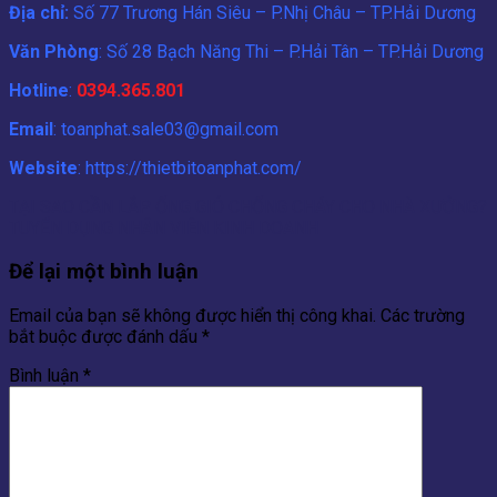
Địa chỉ:
Số 77 Trương Hán Siêu – P.Nhị Châu – TP.Hải Dương
Văn Phòng
: Số 28 Bạch Năng Thi – P.Hải Tân – TP.Hải Dương
Hotline
:
0394.365.801
Email
: toanphat.sale03@gmail.com
Website
: https://thietbitoanphat.com/
TẠI SAO CẦN LẮP ỐNG GIÓ CHỐNG CHÁY CHO NHÀ XƯỞNG?
TUYỂN DỤNG NHÂN VIÊN KINH DOANH
Để lại một bình luận
Email của bạn sẽ không được hiển thị công khai.
Các trường
bắt buộc được đánh dấu
*
Bình luận
*