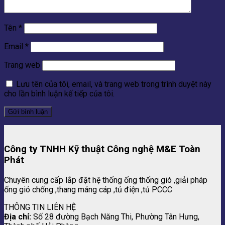
Tên
*
Email
*
Trang web
Lưu tên của tôi, email, và trang web trong trình duyệt này
cho lần bình luận kế tiếp của tôi.
Công ty TNHH Kỹ thuật Công nghệ M&E Toàn
Phát
Chuyên cung cấp lắp đặt hệ thống ống thống gió ,giải pháp
ống gió chống ,thang máng cáp ,tủ điện ,tủ PCCC
THÔNG TIN LIÊN HỆ
Địa chỉ:
Số 28 đường Bạch Năng Thi, Phường Tân Hưng,