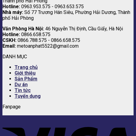
Thành phố Hải Phòng
Hotline:
0963.953.575 - 0963.653.575
Nhà máy:
Số 77 Trương Hán Siêu, Phường Hải Dương, Thành
phố Hải Phòng
Văn Phòng Hà Nội:
46 Nguyễn Thị Định, Cầu Giấy, Hà Nội
Hotline:
0866.658.575
CSKH:
0866.788.575 - 0866.658.575
Email:
metoanphat5522@gmail.com
DANH MỤC
Trang chủ
Giới thiệu
Sản Phẩm
Dự án
Tin tức
Tuyển dụng
Fanpage