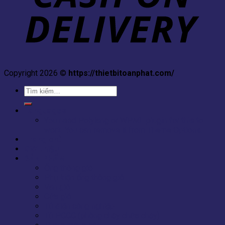
Copyright 2026 ©
https://thietbitoanphat.com/
,
Tìm
kiếm:
Languages
You need Polylang or WPML plugin for this to
work. You can remove it from Theme Options.
Trang chủ
Giới thiệu
SẢN PHẨM
Ống thông gió
Phụ kiện ống thông gió
Van gió
Cửa gió
Tủ điện công nghiệp
Tủ PCCC (phòng cháy chữa cháy)