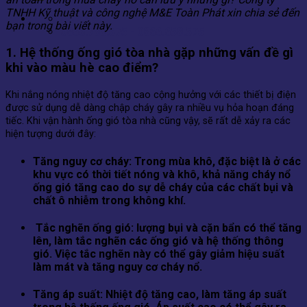
TNHH Kỹ thuật và công nghệ M&E Toàn Phát xin chia sẻ đến
Contact
bạn trong bài viết này.
0866.788.575 - 0866.658.575
1. Hệ thống ống gió tòa nhà gặp những vấn đề gì
khi vào màu hè cao điểm?
Khi nắng nóng nhiệt độ tăng cao cộng hưởng với các thiết bị điện
được sử dụng dễ dàng chập cháy gây ra nhiều vụ hỏa hoạn đáng
tiếc. Khi vận hành ống gió tòa nhà cũng vậy, sẽ rất dễ xảy ra các
hiện tượng dưới đây:
Tăng nguy cơ cháy: Trong mùa khô, đặc biệt là ở các
khu vực có thời tiết nóng và khô, khả năng cháy nổ
ống gió tăng cao do sự dễ cháy của các chất bụi và
chất ô nhiễm trong không khí.
Tắc nghẽn ống gió: lượng bụi và cặn bẩn có thể tăng
lên, làm tắc nghẽn các ống gió và hệ thống thông
gió. Việc tắc nghẽn này có thể gây giảm hiệu suất
làm mát và tăng nguy cơ cháy nổ.
Tăng áp suất: Nhiệt độ tăng cao, làm tăng áp suất