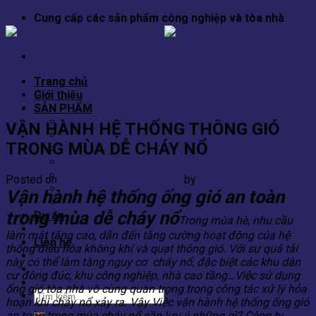
Skip
Cung cấp các sản phẩm công nghiệp và tòa nhà
to
content
Trang chủ
Giới thiệu
Tin tức
SẢN PHẨM
Ống thông gió
VẬN HÀNH HỆ THỐNG THÔNG GIÓ
Phụ kiện ống thông gió
TRONG MÙA DỄ CHÁY NỔ
Van gió
Cửa gió
Tủ điện công nghiệp
Posted on
03/06/2023
16/06/2023
by
admin
Tủ PCCC (phòng cháy chữa cháy)
Vận hành hệ thống ống gió an toàn
Thang máng cáp
trong mùa dễ cháy nổ
Dự án
Trong mùa hè, nhu cầu
Tin tức
làm mát tăng cao, dẫn đến tăng cường hoạt động của hệ
Liên hệ
thống điều hòa không khí và quạt thông gió. Với sự quá tải
này có thể làm tăng nguy cơ cháy nổ, đặc biệt các khu dân
cư đông đúc, khu công nghiệp, nhà cao tầng…Việc sử dụng
ống gió tòa nhà vô cùng quan trọng trong công tác xử lý hỏa
Tìm
hoạn khi cháy nổ xảy ra. Vậy Việc vận hành hệ thống ống gió
kiếm:
an toàn trong mùa cháy nổ cần lưu ý những gì? Công ty