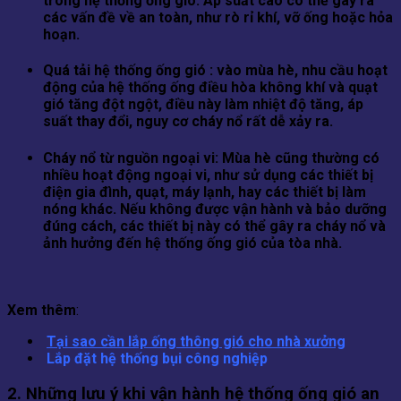
trong hệ thống ống gió. Áp suất cao có thể gây ra
các vấn đề về an toàn, như rò rỉ khí, vỡ ống hoặc hỏa
hoạn.
Quá tải hệ thống ống gió : vào mùa hè, nhu cầu hoạt
động của hệ thống ống điều hòa không khí và quạt
gió tăng đột ngột, điều này làm nhiệt độ tăng, áp
suất thay đổi, nguy cơ cháy nổ rất dễ xảy ra.
Cháy nổ từ nguồn ngoại vi: Mùa hè cũng thường có
nhiều hoạt động ngoại vi, như sử dụng các thiết bị
điện gia đình, quạt, máy lạnh, hay các thiết bị làm
nóng khác. Nếu không được vận hành và bảo dưỡng
đúng cách, các thiết bị này có thể gây ra cháy nổ và
ảnh hưởng đến hệ thống ống gió của tòa nhà.
Xem thêm
:
Tại sao cần lắp ống thông gió cho nhà xưởng
Lắp đặt hệ thống bụi công nghiệp
2. Những lưu ý khi vận hành hệ thống ống gió an