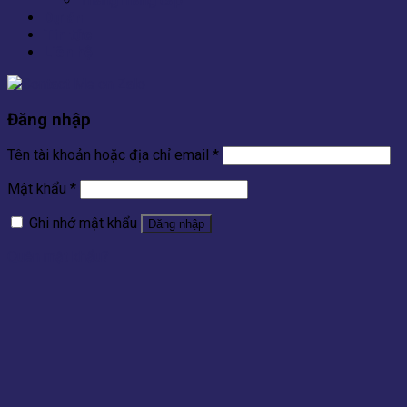
Thang máng cáp
Dự án
Tin tức
Liên hệ
Đăng nhập
Tên tài khoản hoặc địa chỉ email
*
Mật khẩu
*
Ghi nhớ mật khẩu
Đăng nhập
Quên mật khẩu?