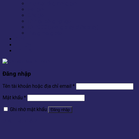
Phụ kiện ống thông gió
Van gió
Cửa gió
Tủ điện công nghiệp
Tủ PCCC (phòng cháy chữa cháy)
Thang máng cáp
Dự án
Tin tức
Liên hệ
Đăng nhập
Tên tài khoản hoặc địa chỉ email
*
Mật khẩu
*
Ghi nhớ mật khẩu
Đăng nhập
Quên mật khẩu?