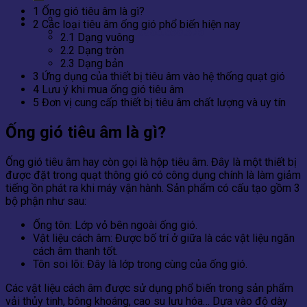
1
Ống gió tiêu âm là gì?
Contact
2
Các loại tiêu âm ống gió phổ biến hiện nay
0866.788.575 - 0866.658.575
2.1
Dạng vuông
2.2
Dạng tròn
2.3
Dạng bản
3
Ứng dụng của thiết bị tiêu âm vào hệ thống quạt gió
4
Lưu ý khi mua ống gió tiêu âm
5
Đơn vị cung cấp thiết bị tiêu âm chất lượng và uy tín
Ống gió tiêu âm là gì?
Ống gió tiêu âm hay còn gọi là hộp tiêu âm. Đây là một thiết bị
được đặt trong quạt thông gió có công dụng chính là làm giảm
tiếng ồn phát ra khi máy vận hành. Sản phẩm có cấu tạo gồm 3
bộ phận như sau:
Ống tôn: Lớp vỏ bên ngoài ống gió.
Vật liệu cách âm: Được bố trí ở giữa là các vật liệu ngăn
cách âm thanh tốt.
Tôn soi lõi: Đây là lớp trong cùng của ống gió.
Các vật liệu cách âm được sử dụng phổ biến trong sản phẩm
vải thủy tinh, bông khoáng, cao su lưu hóa… Dựa vào độ dày