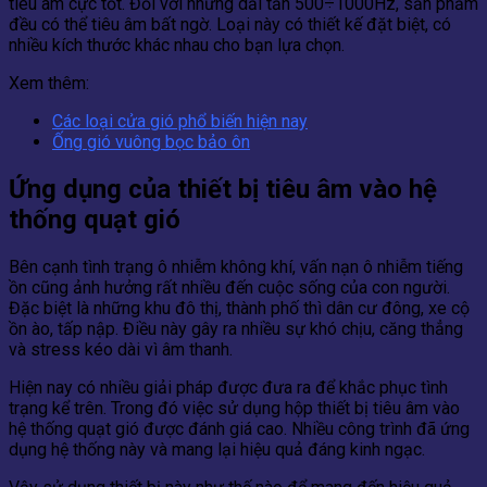
tiêu âm cực tốt. Đối với những dải tần 500÷1000Hz, sản phẩm
đều có thể tiêu âm bất ngờ. Loại này có thiết kế đặt biệt, có
nhiều kích thước khác nhau cho bạn lựa chọn.
Xem thêm:
Các loại cửa gió phổ biến hiện nay
Ống gió vuông bọc bảo ôn
Ứng dụng của thiết bị tiêu âm vào hệ
thống quạt gió
Bên cạnh tình trạng ô nhiễm không khí, vấn nạn ô nhiễm tiếng
ồn cũng ảnh hưởng rất nhiều đến cuộc sống của con người.
Đặc biệt là những khu đô thị, thành phố thì dân cư đông, xe cộ
ồn ào, tấp nập. Điều này gây ra nhiều sự khó chịu, căng thẳng
và stress kéo dài vì âm thanh.
Hiện nay có nhiều giải pháp được đưa ra để khắc phục tình
trạng kể trên. Trong đó việc sử dụng hộp thiết bị tiêu âm vào
hệ thống quạt gió được đánh giá cao. Nhiều công trình đã ứng
dụng hệ thống này và mang lại hiệu quả đáng kinh ngạc.