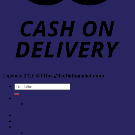
Copyright 2026 ©
https://thietbitoanphat.com/
,
Tìm
kiếm:
Languages
You need Polylang or WPML plugin for this to
work. You can remove it from Theme Options.
Trang chủ
Giới thiệu
SẢN PHẨM
Ống thông gió