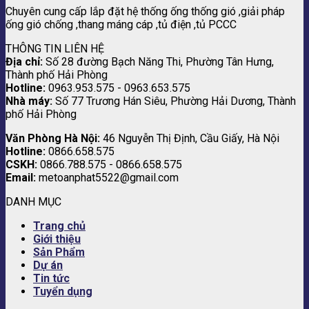
Chuyên cung cấp lắp đặt hệ thống ống thống gió ,giải pháp
ống gió chống ,thang máng cáp ,tủ điện ,tủ PCCC
THÔNG TIN LIÊN HỆ
Địa chỉ:
Số 28 đường Bạch Năng Thi, Phường Tân Hưng,
Thành phố Hải Phòng
Hotline:
0963.953.575 - 0963.653.575
Nhà máy:
Số 77 Trương Hán Siêu, Phường Hải Dương, Thành
phố Hải Phòng
Văn Phòng Hà Nội:
46 Nguyễn Thị Định, Cầu Giấy, Hà Nội
Hotline:
0866.658.575
CSKH:
0866.788.575 - 0866.658.575
Email:
metoanphat5522@gmail.com
DANH MỤC
Trang chủ
Giới thiệu
Sản Phẩm
Dự án
Tin tức
Tuyển dụng