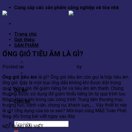
Skip
Cung cấp các sản phẩm công nghiệp và tòa nhà
to
content
Trang chủ
Giới thiệu
Tin tức
SẢN PHẨM
Ống thông gió
ỐNG GIÓ TIÊU ÂM LÀ GÌ?
Phụ kiện ống thông gió
Van gió
Posted on
30/10/2023
23/02/2024
by
admin
Cửa gió
Tủ điện công nghiệp
Ống gió tiêu âm
là gì? Ống gió tiêu âm còn gọi là hộp tiêu âm
Tủ PCCC (phòng cháy chữa cháy)
ống gió. Đây là một loại ống dẫn không khí được đặt trong
Thang máng cáp
quạt thông gió để giảm tiếng ồn và tiêu âm âm thanh. Chúng
Dự án
thường được sử dụng để giảm thiểu tiếng ồn từ quá trình lưu
Tin tức
thông không khí trong các công trình: Trung tâm thương mại,
Liên hệ
trường học, bệnh viện, chung cư, khách sạn,,…. Vậy thiết bị này
là gì? Ứng dụng của nó ra sao? Mời bạn cùng M&E Toàn Phát
theo dõi trong bài viết ngay sau đây.
Tìm
NỘI DUNG BÀI VIẾT
kiếm: