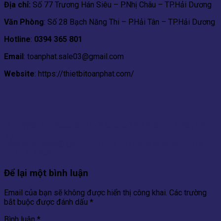
Địa chỉ:
Số 77 Trương Hán Siêu – P.Nhị Châu – TP.Hải Dương
Văn Phòng
: Số 28 Bạch Năng Thi – P.Hải Tân – TP.Hải Dương
Hotline
:
0394 365 801
Email
: toanphat.sale03@gmail.com
Website
: https://thietbitoanphat.com/
QUY ĐỊNH VỀ PCCC ĐỐI VỚI CÁC CƠ SỞ KINH DOANH, DỊCH
VỤ
SẢN XUẤT MÁNG CÁP: 3+ TIÊU CHÍ CHỌN ĐƠN VỊ UY TÍN,
CHẤT LƯỢNG
Để lại một bình luận
Email của bạn sẽ không được hiển thị công khai.
Các trường
bắt buộc được đánh dấu
*
Bình luận
*