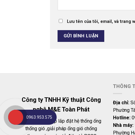
Lưu tên của tôi, email, và trang 
THÔNG T
Công ty TNHH Kỹ thuật Công
Địa chỉ:
Số
nghệ M&E Toàn Phát
Phường Tâ
Hotline:
0
0963.953.575
Chuyên cung cấp lắp đặt hệ thống ống
Nhà máy:
thống gió ,giải pháp ống gió chống
Phường Hả