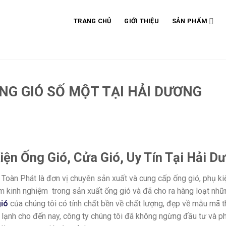
TRANG CHỦ
GIỚI THIỆU
SẢN PHẨM
NG GIÓ SỐ MỘT TẠI HẢI DƯƠNG
iện Ống Gió, Cửa Gió, Uy Tín Tại Hải D
n Phát là đơn vị chuyên sản xuất và cung cấp ống gió, phụ kiện 
m kinh nghiệm trong sản xuất ống gió và đã cho ra hàng loạt nhữ
ió
của chúng tôi có tính chất bền về chất lượng, đẹp về mẫu mã t
lạnh cho đến nay, công ty chúng tôi đã không ngừng đầu tư và p