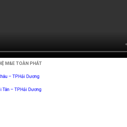
HỆ M&E TOÀN PHÁT
Châu – TP.Hải Dương
ải Tân – TP.Hải Dương