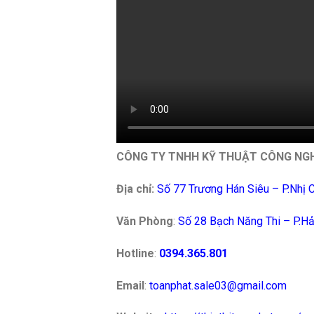
CÔNG TY TNHH KỸ THUẬT CÔNG NG
Địa chỉ:
Số 77 Trương Hán Siêu – P.Nhị 
Văn Phòng
:
Số 28 Bạch Năng Thi – P.H
Hotline
:
0394.365.801
Email
:
toanphat.sale03@gmail.com