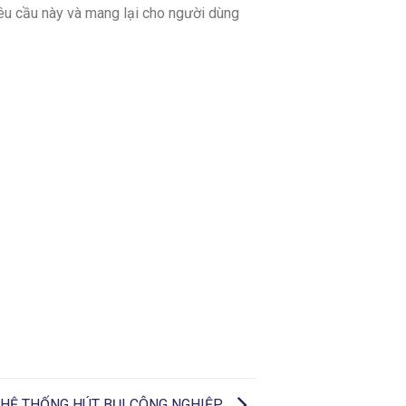
êu cầu này và mang lại cho người dùng
 HỆ THỐNG HÚT BỤI CÔNG NGHIỆP