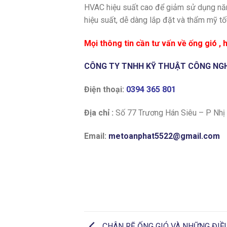
HVAC hiệu suất cao để giảm sử dụng năng
hiệu suất, dễ dàng lắp đặt và thẩm mỹ tố
Mọi thông tin cần tư vấn về ống gió , h
CÔNG TY TNHH KỸ THUẬT CÔNG NG
Điện thoại:
0394 365 801
Địa chỉ :
Số 77 Trương Hán Siêu – P Nhị
Email:
metoanphat5522@gmail.com
CHÂN RẼ ỐNG GIÓ VÀ NHỮNG ĐIỀU