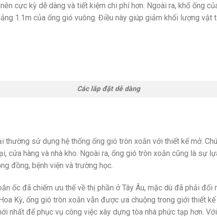
ở nên cực kỳ dễ dàng và tiết kiệm chi phí hơn. Ngoài ra, khổ ống củ
ảng 1.1m của ống gió vuông. Điều này giúp giảm khối lượng vật t
Các lắp đặt dễ dàng
ại thường sử dụng hệ thống ống gió tròn xoắn với thiết kế mở. Ch
ại, cửa hàng và nhà kho. Ngoài ra, ống gió tròn xoắn cũng là sự l
ộng đồng, bệnh viện và trường học.
oắn ốc đã chiếm ưu thế về thị phần ở Tây Âu, mặc dù đã phải đối 
Hoa Kỳ, ống gió tròn xoắn vẫn được ưa chuộng trong giới thiết kế
i nhất để phục vụ công việc xây dựng tòa nhà phức tạp hơn. Với