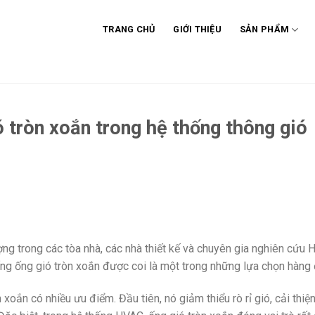
TRANG CHỦ
GIỚI THIỆU
SẢN PHẨM
ó tròn xoắn trong hệ thống thông gió
ng trong các tòa nhà, các nhà thiết kế và chuyên gia nghiên cứu 
ống ống gió tròn xoắn được coi là một trong những lựa chọn hàng
n xoắn có nhiều ưu điểm. Đầu tiên, nó giảm thiểu rò rỉ gió, cải thi