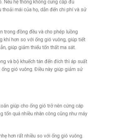
ó. Nếu hệ thống không cung cấp đủ
 thoải mái của họ, dẫn đến chi phí và sử
bên trong đồng đều và cho phép luồng
 khí hơn so với ống gió vuông, giúp tiết
n, giúp giảm thiểu tổn thất ma sát.
ong và bộ khuếch tán đến đích thì áp suất
i ống gió vuông. Điều này giúp giảm sử
 xoắn giúp cho ống gió trở nên cứng cáp
ng tốn quá nhiều nhân công cũng như máy
hẹ hơn rất nhiều so với ống gió vuông.