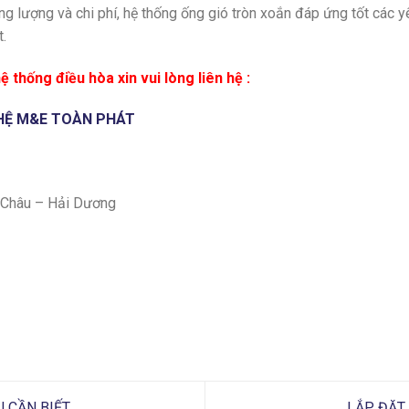
 lượng và chi phí, hệ thống ống gió tròn xoắn đáp ứng tốt các y
t.
ệ thống điều hòa xin vui lòng liên hệ :
HỆ M&E TOÀN PHÁT
 Châu – Hải Dương
 CẦN BIẾT
LẮP ĐẶT