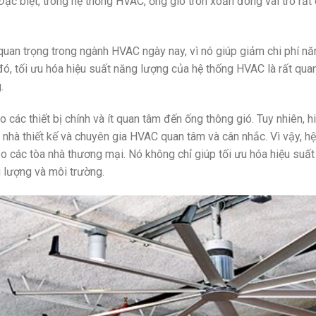
Đặc biệt, trong hệ thống HVAC, ống gió tròn xoắn đóng vai trò rất
ữ quan trọng trong ngành HVAC ngày nay, vì nó giúp giảm chi phí 
đó, tối ưu hóa hiệu suất năng lượng của hệ thống HVAC là rất qua
.
 các thiết bị chính và ít quan tâm đến ống thông gió. Tuy nhiên, hi
nhà thiết kế và chuyên gia HVAC quan tâm và cân nhắc. Vì vậy, h
o các tòa nhà thương mại. Nó không chỉ giúp tối ưu hóa hiệu suất 
 lượng và môi trường.