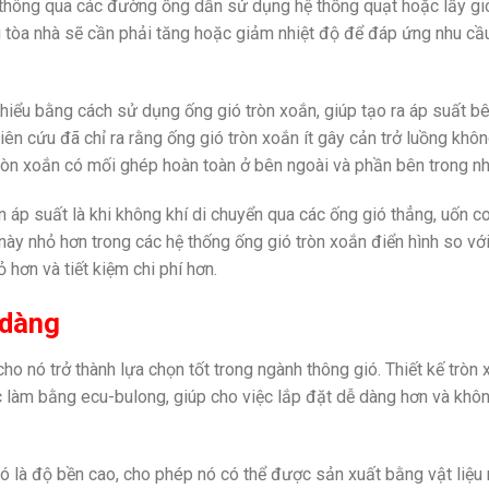
 thông qua các đường ống dẫn sử dụng hệ thống quạt hoặc lấy gi
g tòa nhà sẽ cần phải tăng hoặc giảm nhiệt độ để đáp ứng nhu cầu
thiểu bằng cách sử dụng ống gió tròn xoắn, giúp tạo ra áp suất 
n cứu đã chỉ ra rằng ống gió tròn xoắn ít gây cản trở luồng không
òn xoắn có mối ghép hoàn toàn ở bên ngoài và phần bên trong nhẵ
 áp suất là khi không khí di chuyển qua các ống gió thẳng, uốn c
này nhỏ hơn trong các hệ thống ống gió tròn xoắn điển hình so vớ
 hơn và tiết kiệm chi phí hơn.
 dàng
ho nó trở thành lựa chọn tốt trong ngành thông gió. Thiết kế tròn
 làm bằng ecu-bulong, giúp cho việc lắp đặt dễ dàng hơn và khô
 là độ bền cao, cho phép nó có thể được sản xuất bằng vật liệu n