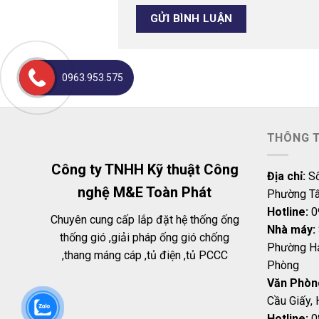
0963.953.575
THÔNG T
Công ty TNHH Kỹ thuật Công
Địa chỉ:
Số
nghệ M&E Toàn Phát
Phường Tâ
Hotline:
0
Chuyên cung cấp lắp đặt hệ thống ống
Nhà máy:
thống gió ,giải pháp ống gió chống
Phường Hả
,thang máng cáp ,tủ điện ,tủ PCCC
Phòng
Văn Phòng
Cầu Giấy, 
Hotline:
0