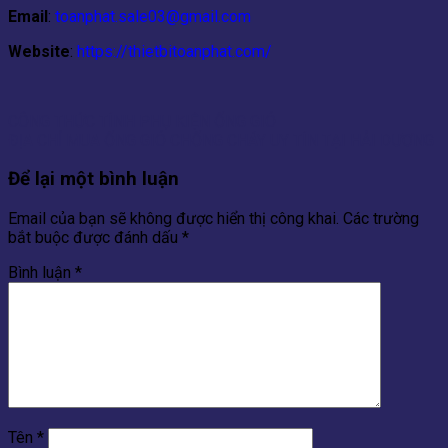
Email
:
toanphat.sale03@gmail.com
Website
:
https://thietbitoanphat.com/
CÔNG THỨC TÍNH PHỤ KIỆN ỐNG GIÓ
ĐỊA CHỈ MUA ỐNG GIÓ CHỐNG CHÁY UY TÍN TẠI HẢI DƯƠNG
Để lại một bình luận
Email của bạn sẽ không được hiển thị công khai.
Các trường
bắt buộc được đánh dấu
*
Bình luận
*
Tên
*