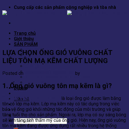
Skip
Cung cấp các sản phẩm công nghiệp và tòa nhà
to
content
Trang chủ
Giới thiệu
Tin tức
SẢN PHẨM
Ống thông gió
LỰA CHỌN ỐNG GIÓ VUÔNG CHẤT
Phụ kiện ống thông gió
LIỆU TÔN MẠ KẼM CHẤT LƯỢNG
Van gió
Cửa gió
Tủ điện công nghiệp
Posted on
19/09/2022
15/07/2023
by
admin
Tủ PCCC (phòng cháy chữa cháy)
Thang máng cáp
1. Ống gió vuông tôn mạ kẽm là gì?
Dự án
Tin tức
Ống gió vuông tôn mạ kẽm
là loại ống gió được làm bằng
Liên hệ
tôn có lớp mạ kẽm. Lớp mạ kẽm này có tác dụng trong việc
bảo vệ ống gió khỏi những tác động của môi trường và giúp
tăng tuổi thọ cho sản phẩm. Ngoài ra, lớp mạ có sự sáng bóng
sẽ làm tăng tính thẩm mỹ của ống gió. Hiện nay, ống gió vuông
Tìm
tôn mạ kẽm đang được ứng dụng rất nhiều trong hệ thống
kiếm: