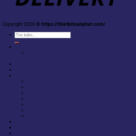
Copyright 2026 ©
https://thietbitoanphat.com/
,
Tìm
kiếm:
Languages
You need Polylang or WPML plugin for this to
work. You can remove it from Theme Options.
Trang chủ
Giới thiệu
SẢN PHẨM
Ống thông gió
Phụ kiện ống thông gió
Van gió
Cửa gió
Tủ điện công nghiệp
Tủ PCCC (phòng cháy chữa cháy)
Thang máng cáp
Dự án
Tin tức
Liên hệ