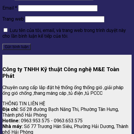
Email
*
Trang web
Lưu tên của tôi, email, và trang web trong trình duyệt này
cho lần bình luận kế tiếp của tôi.
Công ty TNHH Kỹ thuật Công nghệ M&E Toàn
Phát
Chuyên cung cấp lắp đặt hệ thống ống thống gió ,giải pháp
ống gió chống ,thang máng cáp ,tủ điện ,tủ PCCC
THÔNG TIN LIÊN HỆ
Địa chỉ:
Số 28 đường Bạch Năng Thi, Phường Tân Hưng,
Thành phố Hải Phòng
Hotline:
0963.953.575 - 0963.653.575
Nhà máy:
Số 77 Trương Hán Siêu, Phường Hải Dương, Thành
phố Hải Phòng