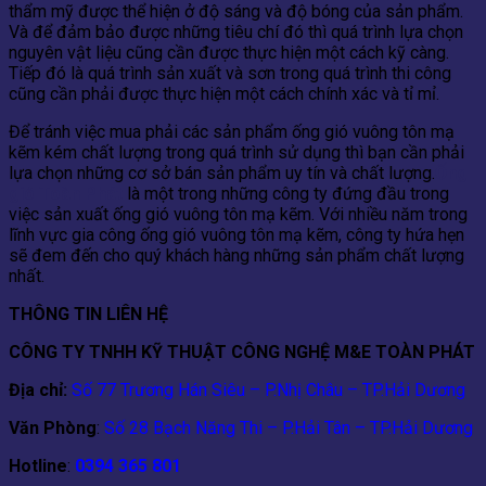
thẩm mỹ được thể hiện ở độ sáng và độ bóng của sản phẩm.
Và để đảm bảo được những tiêu chí đó thì quá trình lựa chọn
nguyên vật liệu cũng cần được thực hiện một cách kỹ càng.
Tiếp đó là quá trình sản xuất và sơn trong quá trình thi công
cũng cần phải được thực hiện một cách chính xác và tỉ mỉ.
Để tránh việc mua phải các sản phẩm ống gió vuông tôn mạ
kẽm kém chất lượng trong quá trình sử dụng thì bạn cần phải
lựa chọn những cơ sở bán sản phẩm uy tín và chất lượng.
Ống
gió Toàn Phát
là một trong những công ty đứng đầu trong
việc sản xuất ống gió vuông tôn mạ kẽm. Với nhiều năm trong
lĩnh vực gia công ống gió vuông tôn mạ kẽm, công ty hứa hẹn
sẽ đem đến cho quý khách hàng những sản phẩm chất lượng
nhất.
THÔNG TIN LIÊN HỆ
CÔNG TY TNHH KỸ THUẬT CÔNG NGHỆ M&E TOÀN PHÁT
Địa chỉ:
Số 77 Trương Hán Siêu – P.Nhị Châu – TP.Hải Dương
Văn Phòng
:
Số 28 Bạch Năng Thi – P.Hải Tân – TP.Hải Dương
Hotline
:
0394 365 801