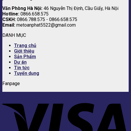
Văn Phòng Hà Nội:
46 Nguyễn Thị Định, Cầu Giấy, Hà Nội
Hotline:
0866.658.575
CSKH:
0866.788.575 - 0866.658.575
Email:
metoanphat5522@gmail.com
DANH MỤC
Trang chủ
Giới thiệu
Sản Phẩm
Dự án
Tin tức
Tuyển dụng
Fanpage