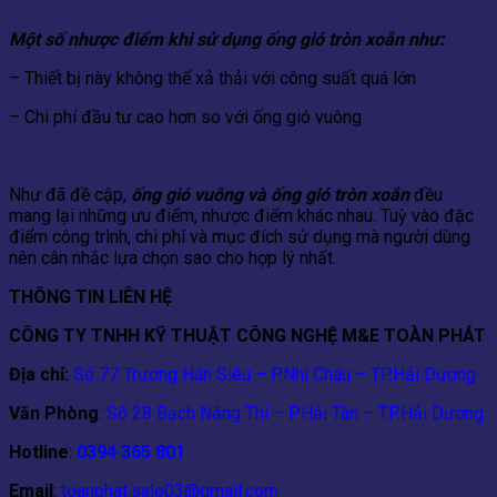
Một số nhược điểm khi sử dụng ống gió tròn xoắn như:
– Thiết bị này không thể xả thải với công suất quá lớn
– Chi phí đầu tư cao hơn so với ống gió vuông
Như đã đề cập,
ống gió vuông và ống gió tròn xoắn
đều
mang lại những ưu điểm, nhược điểm khác nhau. Tuỳ vào đặc
điểm công trình, chi phí và mục đích sử dụng mà người dùng
nên cân nhắc lựa chọn sao cho hợp lý nhất.
THÔNG TIN LIÊN HỆ
CÔNG TY TNHH KỸ THUẬT CÔNG NGHỆ M&E TOÀN PHÁT
Địa chỉ:
Số 77 Trương Hán Siêu – P.Nhị Châu – TP.Hải Dương
Văn Phòng
:
Số 28 Bạch Năng Thi – P.Hải Tân – TP.Hải Dương
Hotline
:
0394 365 801
Email
:
toanphat.sale03@gmail.com