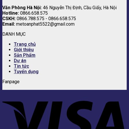
Văn Phòng Hà Nội:
46 Nguyễn Thị Định, Cầu Giấy, Hà Nội
Hotline:
0866.658.575
CSKH:
0866.788.575 - 0866.658.575
Email:
metoanphat5522@gmail.com
DANH MỤC
Trang chủ
Giới thiệu
Sản Phẩm
Dự án
Tin tức
Tuyển dụng
Fanpage