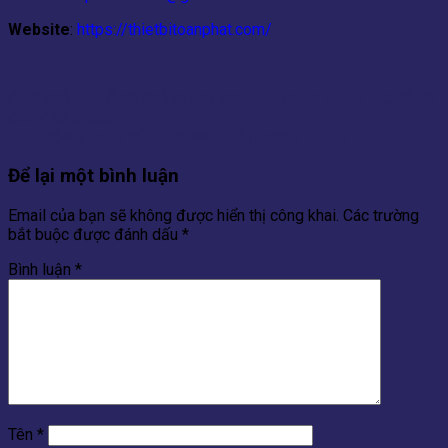
Website
:
https://thietbitoanphat.com/
ỐNG GIÓ EI – ỐNG GIÓ CÔNG NGHIỆP TOÀN PHÁT – CHỐNG
CHÁY KARAOKE
HỆ THỐNG ĐIỀU HÒA THÔNG GIÓ (HVAC) LÀ GÌ?
Để lại một bình luận
Email của bạn sẽ không được hiển thị công khai.
Các trường
bắt buộc được đánh dấu
*
Bình luận
*
Tên
*