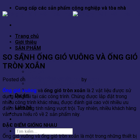
Skip
Cung cấp các sản phẩm công nghiệp và tòa nhà
to
content
Trang chủ
Giới thiệu
Tin tức
SẢN PHẨM
Ống thông gió
SO SÁNH ỐNG GIÓ VUÔNG VÀ ỐNG GIÓ
Phụ kiện ống thông gió
TRÒN XOẮN
Van gió
Cửa gió
Tủ điện công nghiệp
Posted on
01/10/2022
15/07/2023
by
admin
Tủ PCCC (phòng cháy chữa cháy)
Thang máng cáp
Ống gió vuông
và
ống gió tròn xoắn
là 2 vật liệu được sử
Dự án
dụng rộng rãi tại các công trình. Chúng được lắp đặt trong
Tin tức
nhiều công trình khác nhau, được đánh giá cao với nhiều ưu
Liên hệ
điểm và những tính năng vượt trội. Tuy nhiên, nhiều khách hàng
vẫn chưa hiểu rõ về 2 sản phẩm này.
ĐẶC ĐIỂM GIỐNG NHAU
Tìm
Ống gió vuông và ống gió tròn xoắn là một trong những thiết bị
kiếm: