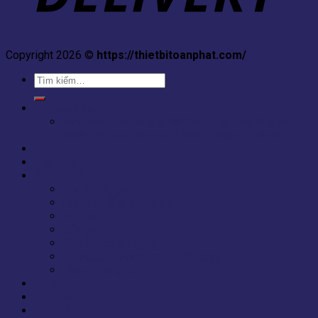
Copyright 2026 ©
https://thietbitoanphat.com/
,
Tìm
kiếm:
Languages
You need Polylang or WPML plugin for this to
work. You can remove it from Theme Options.
Trang chủ
Giới thiệu
SẢN PHẨM
Ống thông gió
Phụ kiện ống thông gió
Van gió
Cửa gió
Tủ điện công nghiệp
Tủ PCCC (phòng cháy chữa cháy)
Thang máng cáp
Dự án
Tin tức
Liên hệ