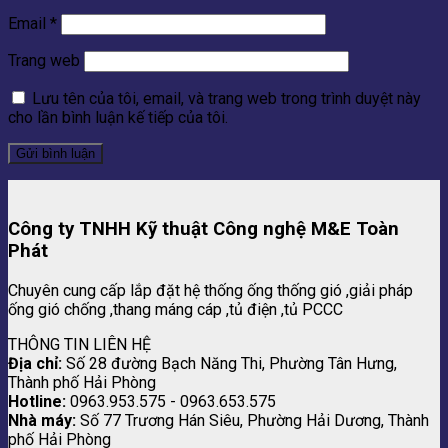
Email
*
Trang web
Lưu tên của tôi, email, và trang web trong trình duyệt này
cho lần bình luận kế tiếp của tôi.
Công ty TNHH Kỹ thuật Công nghệ M&E Toàn
Phát
Chuyên cung cấp lắp đặt hệ thống ống thống gió ,giải pháp
ống gió chống ,thang máng cáp ,tủ điện ,tủ PCCC
THÔNG TIN LIÊN HỆ
Địa chỉ:
Số 28 đường Bạch Năng Thi, Phường Tân Hưng,
Thành phố Hải Phòng
Hotline:
0963.953.575 - 0963.653.575
Nhà máy:
Số 77 Trương Hán Siêu, Phường Hải Dương, Thành
phố Hải Phòng