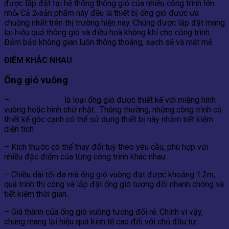
được lắp đặt tại hệ thống thông gió của nhiều công trình lớn
nhỏ. Cả 2 sản phẩm này đều là thiết bị ống gió được ưa
Contact
chuộng nhất trên thị trường hiện nay. Chúng được lắp đặt mang
0866.788.575 - 0866.658.575
lại hiệu quả thông gió và điều hoà không khí cho công trình.
Đảm bảo không gian luôn thông thoáng, sạch sẽ và mát mẻ.
ĐIỂM KHÁC NHAU
Ống gió vuông
–
Ống gió vuông
là loại ống gió được thiết kế với miệng hình
vuông hoặc hình chữ nhật. Thông thường, những công trình có
thiết kế góc cạnh có thể sử dụng thiết bị này nhằm tiết kiệm
diện tích
– Kích thước có thể thay đổi tuỳ theo yêu cầu, phù hợp với
nhiều đặc điểm của từng công trình khác nhau.
– Chiều dài tối đa mà ống gió vuông đạt được khoảng 1.2m,
quá trình thi công và lắp đặt ống gió tương đối nhanh chóng và
tiết kiệm thời gian.
– Giá thành của ống gió vuông tương đối rẻ. Chính vì vậy,
chúng mang lại hiệu quả kinh tế cao đối với chủ đầu tư.