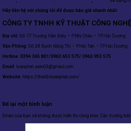
vuông
,
phụ kiện ống gió
,
thang máng cáp
,
tủ điện
đa dạng mẫ
Hãy liên hệ với chúng tôi để được báo giá nhanh nhất:
CÔNG TY TNHH KỸ THUẬT CÔNG NGH
Địa chỉ:
Số 77 Trương Hán Siêu – P.Nhị Châu – TP.Hải Dương
Văn Phòng
: Số 28 Bạch Năng Thi – P.Hải Tân – TP.Hải Dương
Hotline
:
0394 365 801/0963 653 575/ 0963 953 575
Email
: toanphat.sale03@gmail.com
Website
: https://thietbitoanphat.com/
Thông cáo báo chí về PCCC và CNCH năm 2023
TÌM HIỂU VỀ ỐNG GIÓ BÍCH V
Để lại một bình luận
Email của bạn sẽ không được hiển thị công khai.
Các trường bắ