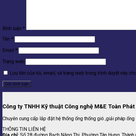
Bình luận
*
Tên
*
Email
*
Trang web
Lưu tên của tôi, email, và trang web trong trình duyệt này cho 
Công ty TNHH Kỹ thuật Công nghệ M&E Toàn Phát
Chuyên cung cấp lắp đặt hệ thống ống thống gió ,giải pháp ống 
THÔNG TIN LIÊN HỆ
Địa chỉ:
Số 28 đường Bạch Năng Thi, Phường Tân Hưng, Thành