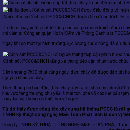
Nhiều đơn vị Cảnh sát PCCC&CNCH được điều động tới hiện trườ
Do đám cháy xuất phát từ tầng cao và gió mạnh khiến đám cháy l
chi viện từ Công an quận Hoàn Kiếm và Phòng Cảnh sát PCCC&CNC
Ngay khi có mặt tại hiện trường, lực lượng chức năng đã sử dụ
Cảnh sát PCCC&CNCH dùng xe thang tiếp cận phun nước chữa c
Đến khoảng 7h30 phút cùng ngày, đám cháy đã được dập tắt hoàn
nguyên nhân vụ cháy
Theo thông tin ban đầu, đám cháy xảy ra tại nhà dân nằm ở đầu
khu vực tầng thượng chủ yếu là mái tôn, phá vỡ các kết cấu tạm c
cháy lan và không có thiệt hại về người.
Từ đó thấy được công tác xây dựng hệ thống PCCC là rất qua
TNHH kỹ thuật công nghệ M&E Toàn Phát luôn là đơn vị tiê
Công ty TNHH KỸ THUẬT CÔNG NGHỆ M&E TOÀN PHÁT được đánh gi