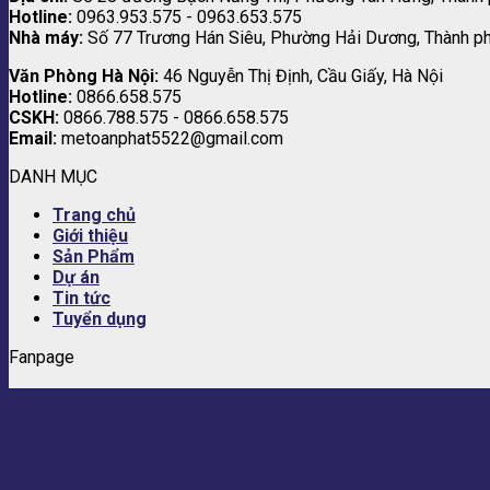
Hotline:
0963.953.575 - 0963.653.575
Nhà máy:
Số 77 Trương Hán Siêu, Phường Hải Dương, Thành p
Văn Phòng Hà Nội:
46 Nguyễn Thị Định, Cầu Giấy, Hà Nội
Hotline:
0866.658.575
CSKH:
0866.788.575 - 0866.658.575
Email:
metoanphat5522@gmail.com
DANH MỤC
Trang chủ
Giới thiệu
Sản Phẩm
Dự án
Tin tức
Tuyển dụng
Fanpage