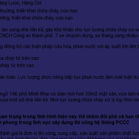
ng, triển khai chữa cháy, cứu nạn
an sang nhà liền kề, gây khó khăn cho lực lượng chữa cháy cơ sở
H Công an thành phố. 7 xe chuyên dụng, xe thang cùng nhiều cán
ng đồng bộ các biện pháp cứu hỏa, phun nước với áp suất lớn lên
háy từ trên cao
 toàn. Lực lượng chức năng tiếp tục phun nước làm mát hiện trườ
 ngõ 146 phố Minh Khai có diện tích hơn 30m2 mặt sàn, vừa làm 
ủa một số nhà liền kề. Nhờ lực lượng chữa cháy xử lý kịp thời nên
n trọng trong tình hình hiện nay. Để nhằm đối phó và hạn ch
n phong trong lĩnh vực xây dựng thi công hệ thống PCCC
á là đơn vị thi công, cung cấp, sản xuất sản phẩm chất lượn