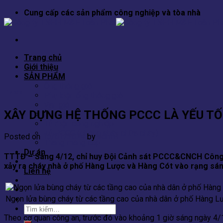
Skip
Cung cấp các sản phẩm công nghiệp và tòa nhà
to
content
Trang chủ
Giới thiệu
SẢN PHẨM
Ống thông gió
Tin tức
Phụ kiện ống thông gió
Van gió
XÂY DỰNG HỆ THỐNG PCCC LÀ YẾU TỐ
Cửa gió
Tủ điện công nghiệp
Tủ PCCC (phòng cháy chữa cháy)
Posted on
15/01/2024
by
admin
Thang máng cáp
Dự án
TTTĐ – Sáng 4/12, chỉ huy Đội Cảnh sát PCCC&CNCH Công a
Tin tức
xảy ra cháy nhà ở phố Hàng Lược và Hàng Cót vào rạng sá
Liên hệ
Ngọn lửa bùng cháy từ các tầng cao của nhà dân ở phố Hàng L
Tìm
kiếm:
Theo cơ quan công an, trước đó vào khoảng 1 giờ sáng ngày 4/