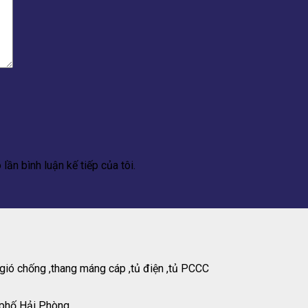
lần bình luận kế tiếp của tôi.
gió chống ,thang máng cáp ,tủ điện ,tủ PCCC
 phố Hải Phòng