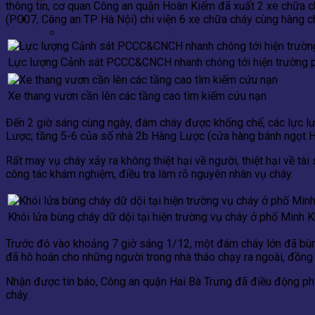
thông tin, cơ quan Công an quận Hoàn Kiếm đã xuất 2 xe chữa
Contact
(PC07, Công an TP Hà Nội) chi viện 6 xe chữa cháy cùng hàng ch
0866.788.575 - 0866.658.575
Lực lượng Cảnh sát PCCC&CNCH nhanh chóng tới hiện trường p
Xe thang vươn cần lên các tầng cao tìm kiếm cứu nạn
Đến 2 giờ sáng cùng ngày, đám cháy được khống chế, các lực lượ
Lược; tầng 5-6 của số nhà 2b Hàng Lược (cửa hàng bánh ngọt H
Rất may vụ cháy xảy ra không thiệt hại về người, thiệt hại về 
công tác khám nghiệm, điều tra làm rõ nguyên nhân vụ cháy.
Khói lửa bùng cháy dữ dội tại hiện trường vụ cháy ở phố Minh K
Trước đó vào khoảng 7 giờ sáng 1/12, một đám cháy lớn đã bùng
đã hô hoán cho những người trong nhà tháo chạy ra ngoài, đồng
Nhận được tin báo, Công an quận Hai Bà Trưng đã điều động phư
cháy.