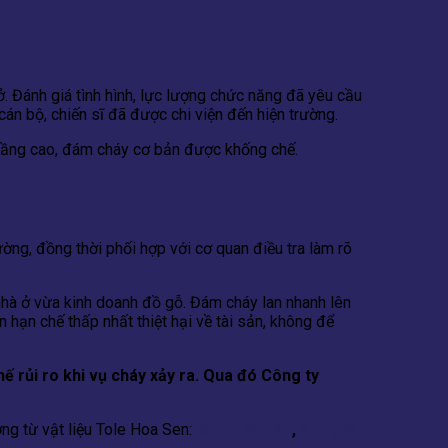
. Đánh giá tình hình, lực lượng chức năng đã yêu cầu
 bộ, chiến sĩ đã được chi viện đến hiện trường.
 tầng cao, đám cháy cơ bản được khống chế.
ng, đồng thời phối hợp với cơ quan điều tra làm rõ
nhà ở vừa kinh doanh đồ gỗ. Đám cháy lan nhanh lên
 hạn chế thấp nhất thiệt hại về tài sản, không để
ế rủi ro khi vụ cháy xảy ra. Qua đó Công ty
g từ vật liệu Tole Hoa Sen:
ống gió tròn
,
ống gió