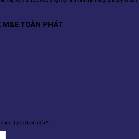
u mã, kích thước, đáp ứng mọi nhu cầu đặt hàng của quý khách.
Ệ M&E TOÀN PHÁT
t buộc được đánh dấu
*