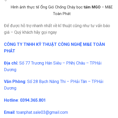
Hình ảnh thực tế Ống Gió Chống Cháy bọc
tấm MGO
– M&E
Toàn Phát
Để được hỗ trợ nhanh nhất về kĩ thuật cũng như tư vấn báo
giá – Quý khách hãy gọi ngay
CÔNG TY TNHH KỸ THUẬT CÔNG NGHỆ M&E TOÀN
PHÁT
Địa chỉ:
Số 77 Trương Hán Siêu – P.Nhị Châu – TP.Hải
Dương
Văn Phòng
: Số 28 Bạch Năng Thi – P.Hải Tân – TP.Hải
Dương
Hotline
:
0394.365.801
Email
: toanphat.sale03@gmail.com