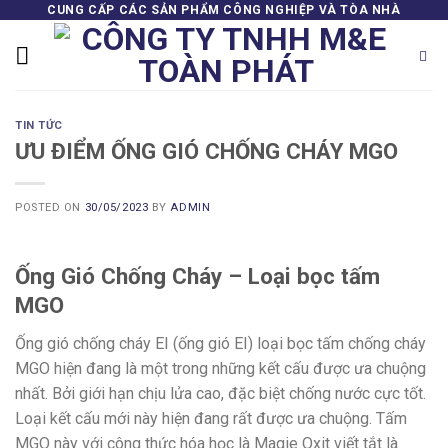
Skip
CUNG CẤP CÁC SẢN PHẨM CÔNG NGHIỆP VÀ TÒA NHÀ
to
content
TIN TỨC
ƯU ĐIỂM ỐNG GIÓ CHỐNG CHÁY MGO
POSTED ON
30/05/2023
BY
ADMIN
Ống Gió Chống Cháy – Loại bọc tấm
MGO
Ống gió chống cháy EI (ống gió EI) loại bọc tấm chống cháy
MGO hiện đang là một trong những kết cấu được ưa chuộng
nhất. Bởi giới hạn chịu lửa cao, đặc biệt chống nước cực tốt.
Loại kết cấu mới này hiện đang rất được ưa chuộng. Tấm
MGO này với công thức hóa học là Magie Oxit viết tắt là